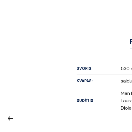
530 m
SVORIS:
sald
KVAPAS:
Man 
Laura
SUDĖTIS:
Diol