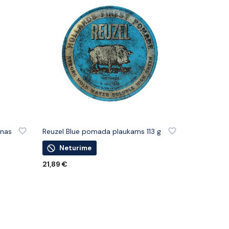
IŲ
PRIDĖTI PRIE PATINKANČIŲ PREKIŲ
ūnas
Reuzel Blue pomada plaukams 113 g
Neturime
21,89
€
DAUGIAU