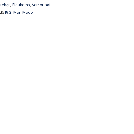
prekės
Plaukams
Šampūnai
,
,
18.21 Man Made
AS: