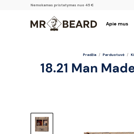
Nemokamas pristatymas nuo 45 €
Apie mus
Pradžia
/
Parduotuvė
/
K
18.21 Man Made