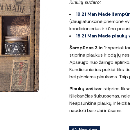
Rinkinį sudaro:
18.21 Man Made šampūna
(daugiafunkcinė priemonė vy
kondicionierius ir kūno prausi
18.21 Man Made plaukų 
Šampūnas 3 in 1:
speciali fo
stiprina plaukus ir odą jų ne
Apsaugo nuo žalingo aplinkos
Kondicionierius puikiai tiks 
bei ploniems plaukams. Taip p
Plaukų vaškas:
stiprios fiksa
išliekančias šukuosenas, nelei
Neapsunkina plaukų, ir leidž
naudoti barzdai ir ūsams.
Neturime