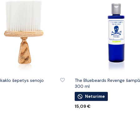
 PRIE PATINKANČIŲ PREKIŲ
PRIDĖTI PRIE PATINKANČIŲ PREK
 kaklo šepetys senojo
The Bluebeards Revenge šamp
300 ml
Neturime
ELĮ
15,09
€
DAUGIAU