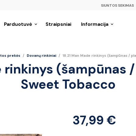
SIUNTOS SEKIMAS
Parduotuvė
Straipsniai
Informacija
itos prekės
/
Dovanų rinkiniai
/
18.21 Man Made rinkinys (šampūnas / p
 rinkinys (šampūnas /
Sweet Tobacco
37,99
€