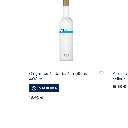
PRIDĖTI PRIE PATINKANČIŲ PREKIŲ
PRIDĖTI
O’right Ice šaldantis šampūnas
Proraso
400 ml
stiliaus
15,59
€
Neturime
Į KREPŠ
19,49
€
DAUGIAU