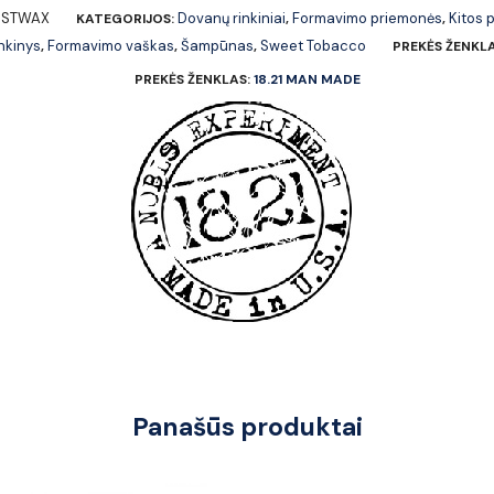
HSTWAX
Dovanų rinkiniai
Formavimo priemonės
Kitos 
KATEGORIJOS:
,
,
nkinys
Formavimo vaškas
Šampūnas
Sweet Tobacco
,
,
,
PREKĖS ŽENKL
PREKĖS ŽENKLAS:
18.21 MAN MADE
Panašūs produktai