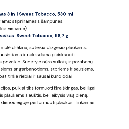
s 3 in 1 Sweet Tobacco, 530 ml
rams: stiprinamasis šampūnas,
klis viename);
vaškas Sweet Tobacco, 56,7 g
rmulė drėkina, suteikia blizgesio plaukams,
sausindama ir neleisdama pleiskanoti.
 poveikio. Sudėtyje nėra sulfatų ir parabenų.
tiesiems ar garbanotiems, storiems ir sausiems,
at tinka riebiai ir sausai kūno odai.
cijos, puikiai tiks formuoti išraiškingas, bei ilgai
s plaukams šiauštis, bei laikysis visą dieną.
ia dienos eigoje performuoti plaukus. Tinkamas