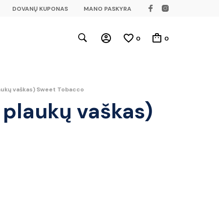
DOVANŲ KUPONAS
MANO PASKYRA
0
0
laukų vaškas) Sweet Tobacco
 plaukų vaškas)