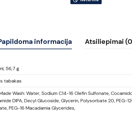
Papildoma informacija
Atsiliepimai (0
l, 56,7 g
us tabakas
Made Wash: Water, Sodium C14-16 Olefin Sulfonate, Cocamido
mide DIPA, Decyl Glucoside, Glycerin, Polysorbate 20, PEG-1
eate, PEG-16 Macadamia Glycerides,