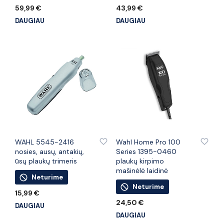
59,99
€
43,99
€
DAUGIAU
DAUGIAU
PRIDĖTI PRIE PATINKANČIŲ PREKIŲ
PRIDĖTI PRIE PATINKANČIŲ PREKIŲ
WAHL 5545-2416
Wahl Home Pro 100
nosies, ausų, antakių,
Series 1395-0460
ūsų plaukų trimeris
plaukų kirpimo
mašinėlė laidinė
Neturime
Neturime
15,99
€
24,50
€
DAUGIAU
DAUGIAU