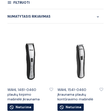
FILTRUOTI
PRIDĖTI PRIE PATINKANČIŲ PREKIŲ
PRIDĖTI PRIE PATINKANČIŲ PREKIŲ
WAHL 1481-0460
WAHL 1541-0460
plaukų kirpimo
įkraunama plaukų
mašinėlė įkraunama
kontūravimo mašinėlė
Neturime
Neturime