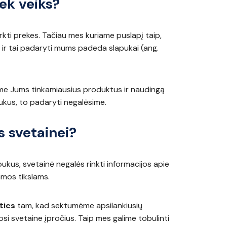
iek veiks?
irkti prekes. Tačiau mes kuriame puslapį taip,
 ir tai padaryti mums padeda slapukai (ang.
e Jums tinkamiausius produktus ir naudingą
pukus, to padaryti negalėsime.
s svetainei?
pukus, svetainė negalės rinkti informacijos apie
amos tikslams.
tics
tam, kad sektumėme apsilankiusių
osi svetaine įpročius. Taip mes galime tobulinti