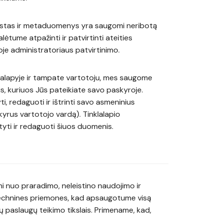
kstas ir metaduomenys yra saugomi neribotą
lėtume atpažinti ir patvirtinti ateities
je administratoriaus patvirtinimo.
klalapyje ir tampate vartotoju, mes saugome
, kuriuos Jūs pateikiate savo paskyroje.
i, redaguoti ir ištrinti savo asmeninius
yrus vartotojo vardą). Tinklalapio
atyti ir redaguoti šiuos duomenis.
nuo praradimo, neleistino naudojimo ir
 technines priemones, kad apsaugotume visą
ų paslaugų teikimo tikslais. Primename, kad,