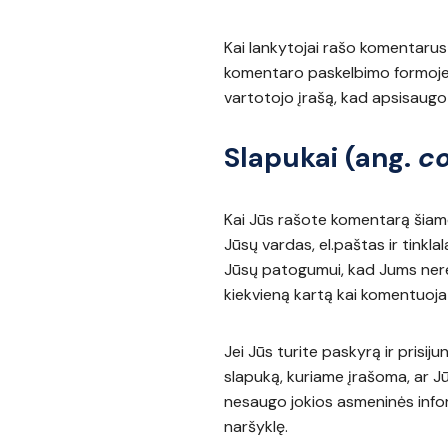
Kai lankytojai rašo komentaru
komentaro paskelbimo formoje, 
vartotojo įrašą, kad apsisaug
Slapukai (ang.
c
Kai Jūs rašote komentarą šiame t
Jūsų vardas, el.paštas ir tink
Jūsų patogumui, kad Jums nere
kiekvieną kartą kai komentuoja
Jei Jūs turite paskyrą ir prisij
slapuką, kuriame įrašoma, ar Jū
nesaugo jokios asmeninės infor
naršyklę.