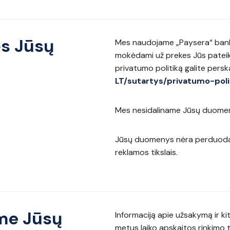
s Jūsų
Mes naudojame „Paysera“ banko
mokėdami už prekes Jūs pateik
privatumo politiką galite perska
LT/sutartys/privatumo-pol
Mes nesidaliname Jūsų duomen
Jūsų duomenys nėra perduodam
reklamos tikslais.
me Jūsų
Informaciją apie užsakymą ir 
metus laiko apskaitos rinkimo t