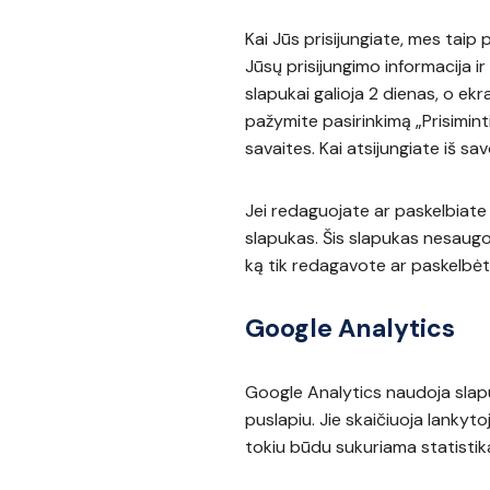
Kai Jūs prisijungiate, mes taip
Jūsų prisijungimo informacija i
slapukai galioja 2 dienas, o ek
pažymite pasirinkimą „Prisimint
savaites. Kai atsijungiate iš sa
Jei redaguojate ar paskelbiate
slapukas. Šis slapukas nesaugo
ką tik redagavote ar paskelbėte,
Google Analytics
Google Analytics naudoja slap
puslapiu. Jie skaičiuoja lankyto
tokiu būdu sukuriama statistika