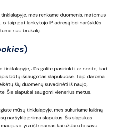
s tinklalapyje, mes renkame duomenis, matomus
o taip pat lankytojo IP adresą bei naršyklės
otume nuo brukalų.
ookies
)
inklalapyje, Jūs galite pasirinkti, ar norite, kad
lalapis būtų išsaugotas slapukuose. Taip daroma
ikėtų šių duomenų suvedinėti iš naujo,
te. Šie slapukai saugomi vienerius metus.
ungiate mūsų tinklalapyje, mes sukuriame laikiną
sų naršyklė priima slapukus. Šis slapukas
macijos ir yra ištrinamas kai uždarote savo