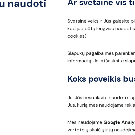
iu naudoti
Ar svetainė vis t
Svetainė veiks ir Jūs galėsite p
kad juo būtų lengviau naudotis
cookies).
Slapukų pagalba mes parenkam
informaciją. Jei atšauksite sla
Koks poveikis bu
Jei Jūs nesutiksite naudoti sla
Jus, kurią mes naudojame rekl
Mes naudojame
Google Analy
vartotojų skaičių ir jų naudojim