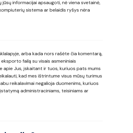
jūsų informacijai apsaugoti, nė viena svetainė,
kompiuterių sistema ar belaidis ryšys nėra
nklalapyje, arba kada nors rašėte čia komentarą,
 eksporto failą su visais asmeniniais
 apie Jus, įskaitant ir tuos, kuriuos pats mums
reikalauti, kad mes ištrintume visus mūsų turimus
abu reikalavimai negalioja duomenims, kuriuos
įstatymą administraciniams, teisiniams ar