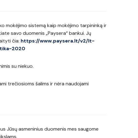
 mokėjimo sistemą kaip mokėjimo tarpininką ir
iate savo duomenis „Paysera“ bankui. Jų
ityti čia:
https://www.paysera.lt/v2/lt-
itika-2020
imis su niekuo.
i trečiosioms šalims ir nėra naudojami
kitus Jūsų asmeninius duomenis mes saugome
ikslams.