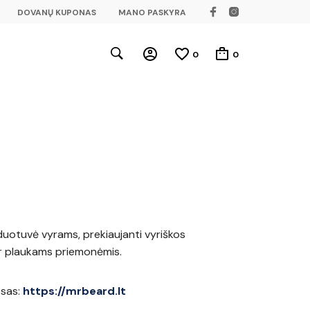
DOVANŲ KUPONAS
MANO PASKYRA
0
0
rduotuvė vyrams, prekiaujanti vyriškos
r plaukams priemonėmis.
esas:
https://mrbeard.lt