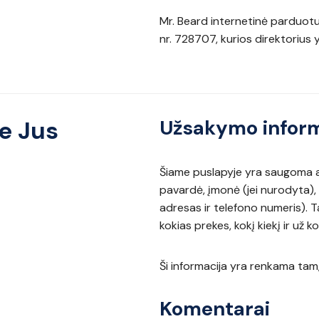
Mr. Beard internetinė parduotuv
nr. 728707, kurios direktorius 
e Jus
Užsakymo inform
Šiame puslapyje yra saugoma as
pavardė, įmonė (jei nurodyta),
adresas ir telefono numeris).
kokias prekes, kokį kiekį ir už ko
Ši informacija yra renkama ta
Komentarai