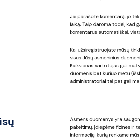
Jei parašote komentarą, jo te
laiką. Taip daroma todėl, kad ga
komentarus automatiškai, vieto
Kai užsiregistruojate mūsų tin
visus Jūsų asmeninius duomenis
Kiekvienas vartotojas gali matyt
duomenis bet kuriuo metu (išsk
administratoriai tai pat gali m
ūsų
Asmens duomenys yra saugomi 
pakeitimų. Įdiegėme fizines ir
informaciją, kurią renkame mūs