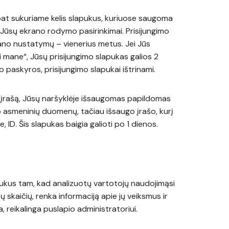
 pat sukuriame kelis slapukus, kuriuose saugoma
r Jūsų ekrano rodymo pasirinkimai. Prisijungimo
rano nustatymų – vienerius metus. Jei Jūs
i mane“, Jūsų prisijungimo slapukas galios 2
vo paskyros, prisijungimo slapukai ištrinami.
 įrašą, Jūsų naršyklėje išsaugomas papildomas
 asmeninių duomenų, tačiau išsaugo įrašo, kurį
 ID. Šis slapukas baigia galioti po 1 dienos.
ukus tam, kad analizuotų vartotojų naudojimąsi
jų skaičių, renka informaciją apie jų veiksmus ir
, reikalinga puslapio administratoriui.