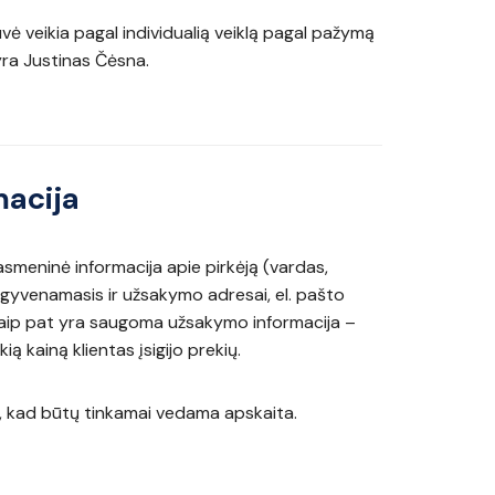
ė veikia pagal individualią veiklą pagal pažymą
yra Justinas Čėsna.
acija
meninė informacija apie pirkėją (vardas,
 gyvenamasis ir užsakymo adresai, el. pašto
 Taip pat yra saugoma užsakymo informacija –
kią kainą klientas įsigijo prekių.
m, kad būtų tinkamai vedama apskaita.