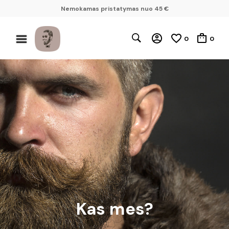
Nemokamas pristatymas nuo 45 €
0
0
Kas mes?