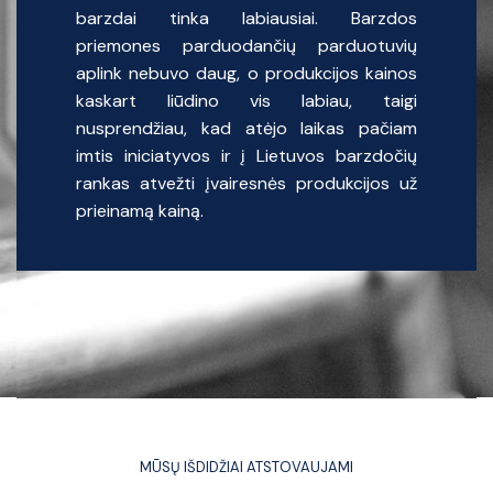
barzdai tinka labiausiai. Barzdos
priemones parduodančių parduotuvių
aplink nebuvo daug, o produkcijos kainos
kaskart liūdino vis labiau, taigi
nusprendžiau, kad atėjo laikas pačiam
imtis iniciatyvos ir į Lietuvos barzdočių
rankas atvežti įvairesnės produkcijos už
prieinamą kainą.
MŪSŲ IŠDIDŽIAI ATSTOVAUJAMI