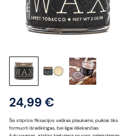
24,99
€
Šis stiprios fiksacijos vaškas plaukams, puikiai tiks
formuoti išraiškingas, bei ilgai išliekančias
šukuosenas, atskirs kiekvieną sruogą, neleisdamas