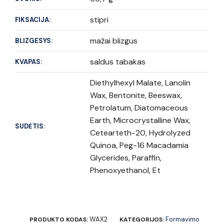
stipri
FIKSACIJA:
mažai blizgus
BLIZGESYS:
saldus tabakas
KVAPAS:
Diethylhexyl Malate, Lanolin
Wax, Bentonite, Beeswax,
Petrolatum, Diatomaceous
Earth, Microcrystalline Wax,
SUDĖTIS:
Cetearteth-20, Hydrolyzed
Quinoa, Peg-16 Macadamia
Glycerides, Paraffin,
Phenoxyethanol, Et
WAX2
Formavimo
PRODUKTO KODAS:
KATEGORIJOS: