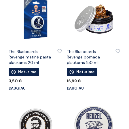
PRIDĖTI PRIE PATINKANČIŲ PREKIŲ
PRIDĖTI PRIE PATINKANČIŲ PREKIŲ
The Bluebeards
The Bluebeards
Revenge matinė pasta
Revenge pomada
plaukams 20 ml
plaukams 150 ml
Neturime
Neturime
3,50
€
16,99
€
DAUGIAU
DAUGIAU