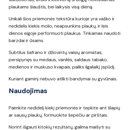
plaukams šiauštis, bei laikysis visą dieną.
Unikali šios priemonės tekstūra kurioje yra vaško ir
nedidelis kiekis molio, neapsunkins plaukų, ir leis
dienos eigoje performuoti plaukus. Tinkamas naudoti
barzdai ir ūsams.
Subtilus šafrano ir džiovintų vaisių aromatas,
persipynęs su medaus, vanilės, saldaus tabako,
medienos ir muskuso kvapais, paliks ilgalaikį įspūdį.
Kuriant gaminį nebuvo atlikti bandymai su gyvūnais.
Naudojimas
Paimkite nedidelį kiekį priemonės ir tepkite ant šlapių
ar sausų plaukų, formuokite šepečiu ar pirštais.
Norint išgauti kitokių rezultatų, galima maišyti su