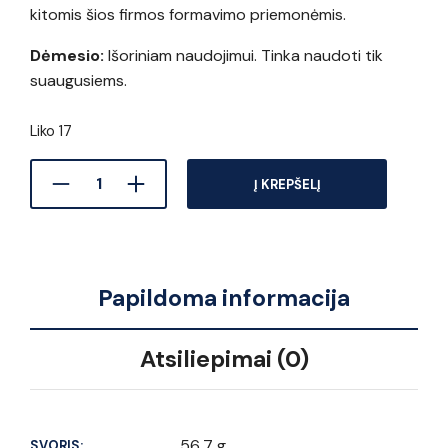
kitomis šios firmos formavimo priemonėmis.
Dėmesio:
Išoriniam naudojimui. Tinka naudoti tik
suaugusiems.
Liko 17
Į KREPŠELĮ
Papildoma informacija
Atsiliepimai (0)
56,7 g
SVORIS: