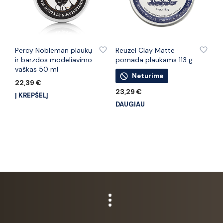
PRIDĖTI PRIE PATINKANČIŲ PREKIŲ
PRIDĖTI PRIE PATINKANČIŲ PREKIŲ
Percy Nobleman plaukų
Reuzel Clay Matte
ir barzdos modeliavimo
pomada plaukams 113 g
vaškas 50 ml
Neturime
22,39
€
23,29
€
Į KREPŠELĮ
DAUGIAU