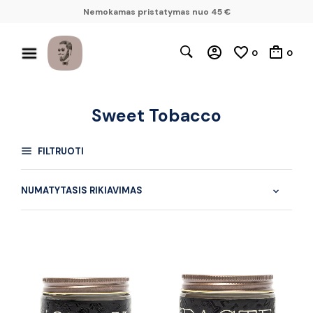
Nemokamas pristatymas nuo 45 €
0
0
Sweet Tobacco
FILTRUOTI