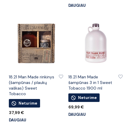
DAUGIAU
PRIDĖTI PRIE PATINKANČIŲ PREKIŲ
PRIDĖTI PRIE PATINKANČIŲ PREKIŲ
18.21 Man Made rinkinys
18.21 Man Made
(šampūnas / plaukų
šampūnas 3 in 1 Sweet
vaškas) Sweet
Tobacco 1900 ml
Tobacco
Neturime
Neturime
69,99
€
37,99
€
DAUGIAU
DAUGIAU