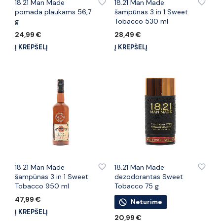
18.21 Man Made
18.21 Man Made
pomada plaukams 56,7
šampūnas 3 in 1 Sweet
g
Tobacco 530 ml
24,99
€
28,49
€
Į KREPŠELĮ
Į KREPŠELĮ
PRIDĖTI PRIE PATINKANČIŲ PREKIŲ
PRIDĖTI PRIE PATINKANČIŲ PREKIŲ
18.21 Man Made
18.21 Man Made
šampūnas 3 in 1 Sweet
dezodorantas Sweet
Tobacco 950 ml
Tobacco 75 g
47,99
€
Neturime
Į KREPŠELĮ
20,99
€