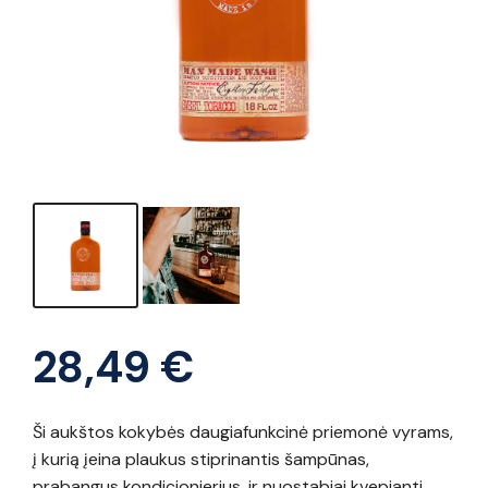
28,49
€
Ši aukštos kokybės daugiafunkcinė priemonė vyrams,
į kurią įeina plaukus stiprinantis šampūnas,
prabangus kondicionierius, ir nuostabiai kvepianti