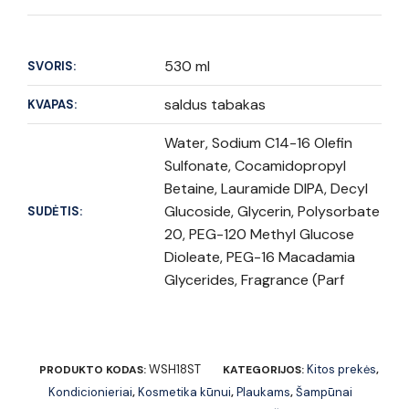
530 ml
SVORIS:
saldus tabakas
KVAPAS:
Water, Sodium C14-16 Olefin
Sulfonate, Cocamidopropyl
Betaine, Lauramide DIPA, Decyl
Glucoside, Glycerin, Polysorbate
SUDĖTIS:
20, PEG-120 Methyl Glucose
Dioleate, PEG-16 Macadamia
Glycerides, Fragrance (Parf
WSH18ST
Kitos prekės
PRODUKTO KODAS:
KATEGORIJOS:
,
Kondicionieriai
Kosmetika kūnui
Plaukams
Šampūnai
,
,
,