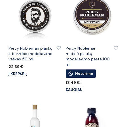
PRIDĖTI PRIE PATINKANČIŲ PREKIŲ
PRIDĖTI PRIE PATINKANČIŲ PREKIŲ
Percy Nobleman plaukų
Percy Nobleman
ir barzdos modeliavimo
matinė plaukų
vaškas 50 ml
modeliavimo pasta 100
ml
22,39
€
Neturime
Į KREPŠELĮ
18,49
€
DAUGIAU