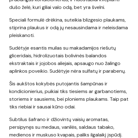
dušo želė, kuri giliai valo odą, bet yra švelni.
Speciali formulė drėkina, suteikia blizgesio plaukams,
stiprina plaukus ir odą jų nesausindama ir neleisdama
pleiskanoti.
Sudėtyje esantis muilas su makadamijos riešutų
gliceridais, hidrolizuotais bolivinės balandos
ekstraktais ir jojobos aliejais, apsaugo nuo žalingo
aplinkos poveikio. Sudėtyje nėra sulfatų ir parabenų.
Šis aukštos kokybės putojantis šampūnas ir
kondicionierius, puikiai tiks tiesiems ar garbanotiems,
storiems ir sausiems, bei ploniems plaukams. Taip pat
tiks riebiai ir sausai kūno odai.
Subtilus šafrano ir džiovintų vaisių aromatas,
persipynęs su medaus, vanilės, saldaus tabako,
medienos ir muskuso kvapais, paliks ilgalaikį įspūdį.