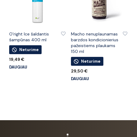
PRIDĖTI PRIE PATINKANČIŲ PREKIŲ
PRIDĖTI PRIE PATINKANČIŲ PREKIŲ
O’right Ice šaldantis
Macho nenuplaunamas
šampūnas 400 ml
barzdos kondicionierius
pažeistiems plaukams
Neturime
150 ml
19,49
€
Neturime
DAUGIAU
29,50
€
DAUGIAU