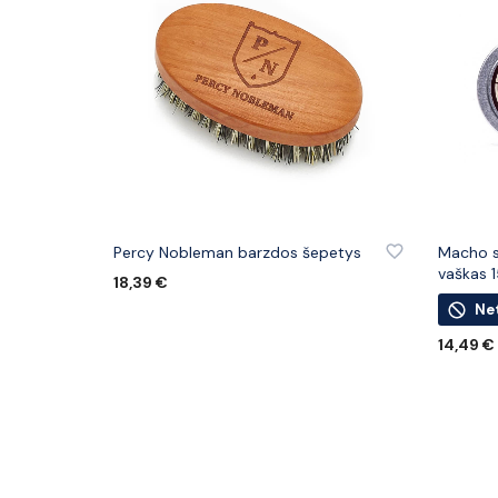
PRIDĖTI PRIE PATINKANČIŲ PREKIŲ
PRIDĖTI
Percy Nobleman barzdos šepetys
Macho si
vaškas 
18,39
€
Ne
Į KREPŠELĮ
14,49
€
DAUGIA