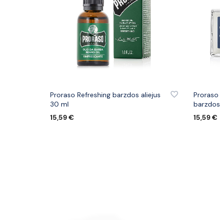
PRIDĖTI PRIE PATINKANČIŲ PREKIŲ
PRIDĖTI
Proraso Refreshing barzdos aliejus
Proraso
30 ml
barzdos
15,59
€
15,59
€
Į KREPŠELĮ
Į KREPŠ