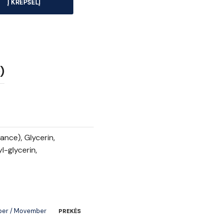
Į KREPŠELĮ
)
nce), Glycerin,
l-glycerin,
er / Movember
PREKĖS