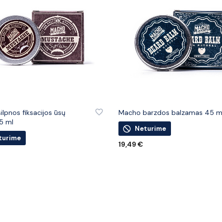
 PRIE PATINKANČIŲ PREKIŲ
PRIDĖTI PRIE PATINKANČIŲ PREK
lpnos fiksacijos ūsų
Macho barzdos balzamas 45 m
15 ml
Neturime
turime
19,49
€
DAUGIAU
U