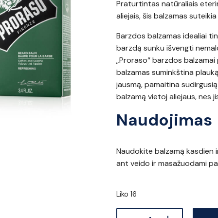
Praturtintas natūraliais eter
aliejais, šis balzamas suteikia 
Barzdos balzamas idealiai ti
barzdą sunku išvengti nemalo
„Proraso“ barzdos balzamai 
balzamas suminkština plauką,
jausmą, pamaitina sudirgusią 
balzamą vietoj aliejaus, nes ji
Naudojimas
Naudokite balzamą kasdien ir 
ant veido ir masažuodami padė
Liko 16