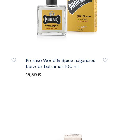
IŲ
PRIDĖTI PRIE PATINKANČIŲ PREKIŲ
Proraso Wood & Spice augančios
barzdos balzamas 100 ml
15,59
€
Į KREPŠELĮ