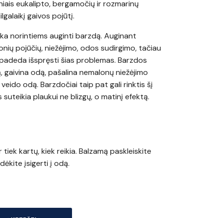
iniais eukalipto, bergamočių ir rozmarinų
ilgalaikį gaivos pojūtį.
nka norintiems auginti barzdą. Auginant
nių pojūčių, niežėjimo, odos sudirgimo, tačiau
padeda išspręsti šias problemas. Barzdos
 gaivina odą, pašalina nemalonų niežėjimo
veido odą. Barzdočiai taip pat gali rinktis šį
s suteikia plaukui ne blizgų, o matinį efektą.
tiek kartų, kiek reikia. Balzamą paskleiskite
kite įsigerti į odą.