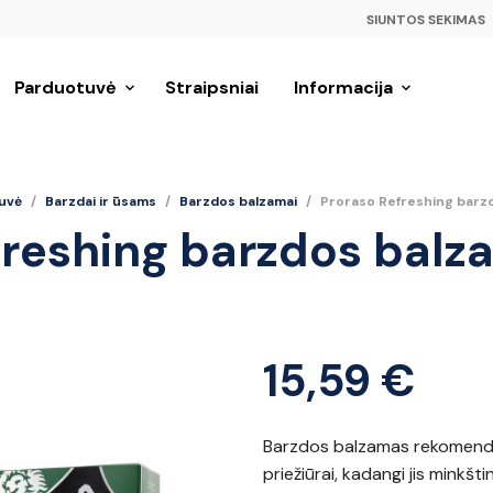
SIUNTOS SEKIMAS
Parduotuvė
Straipsniai
Informacija
uvė
/
Barzdai ir ūsams
/
Barzdos balzamai
/
Proraso Refreshing barz
freshing barzdos balz
15,59
€
Barzdos balzamas rekomendu
priežiūrai, kadangi jis minkš