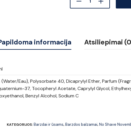
Papildoma informacija
Atsiliepimai (0
ml
(Water/Eau), Polysorbate 40, Dicaprylyl Ether, Parfum (Fragra
uaternium-37, Tocopheryl Acetate, Caprylyl Glycol, Ethylhexy
xyethanol, Benzyl Alcohol, Sodium C
Barzdai ir ūsams
Barzdos balzamai
No Shave Novemb
KATEGORIJOS:
,
,