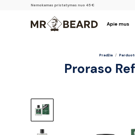
Nemokamas pristatymas nuo 45 €
Apie mus
Pradžia
/
Parduot
Proraso Re