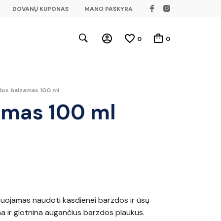
DOVANŲ KUPONAS
MANO PASKYRA
0
0
dos balzamas 100 ml
amas 100 ml
ojamas naudoti kasdienei barzdos ir ūsų
tina ir glotnina augančius barzdos plaukus.