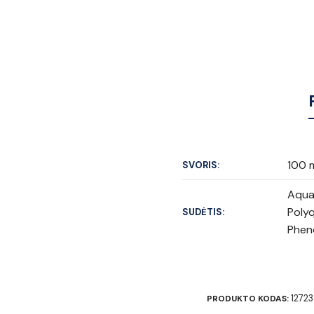
100 
SVORIS:
Aqua 
Polyq
SUDĖTIS:
Pheno
12723
PRODUKTO KODAS: