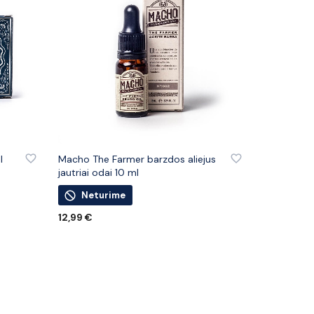
IŲ
PRIDĖTI PRIE PATINKANČIŲ PREKIŲ
l
Macho The Farmer barzdos aliejus
jautriai odai 10 ml
Neturime
12,99
€
DAUGIAU