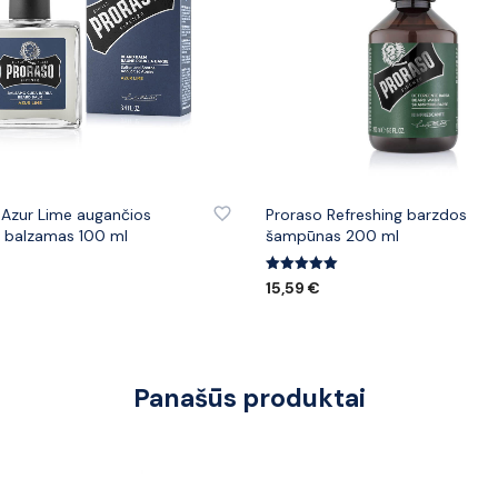
 PRIE PATINKANČIŲ PREKIŲ
PRIDĖTI PRIE PATINKANČIŲ PREK
 Azur Lime augančios
Proraso Refreshing barzdos
 balzamas 100 ml
šampūnas 200 ml
Įvertinimas:
15,59
€
5.00
ELĮ
iš 5
Į KREPŠELĮ
Panašūs produktai