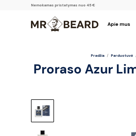
Nemokamas pristatymas nuo 45 €
Apie mus
Pradžia
/
Parduotuvė
Proraso Azur Li