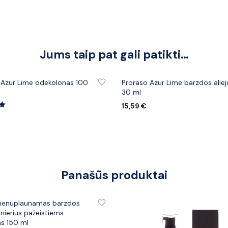
Jums taip pat gali patikti…
 PRIE PATINKANČIŲ PREKIŲ
PRIDĖTI PRIE PATINKANČIŲ PREK
 Azur Lime odekolonas 100
Proraso Azur Lime barzdos aliej
30 ml
15,59
€
s:
€
Į KREPŠELĮ
ELĮ
Panašūs produktai
 PRIE PATINKANČIŲ PREKIŲ
nenuplaunamas barzdos
nierius pažeistiems
s 150 ml