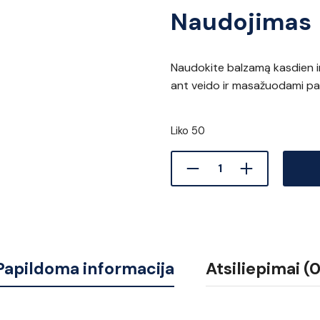
Naudojimas
Naudokite balzamą kasdien ir 
ant veido ir masažuodami padė
Liko 50
Papildoma informacija
Atsiliepimai (0