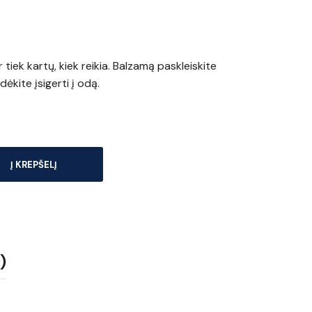
tiek kartų, kiek reikia. Balzamą paskleiskite
kite įsigerti į odą.
Į KREPŠELĮ
)