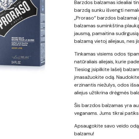
Barzdos balzamas idealiai ti
barzdą sunku išvengti nemalo
„Proraso“ barzdos balzamai 
balzamas suminkština plauką,
jausmą, pamaitina sudirgusią 
balzamą vietoj aliejaus, nes ji
Tinkamas visiems odos tipam
natūraliais aliejais, kurie pa
Tiesiog įsipilkite lašelį balza
įmasažuokite odą. Naudokite
erzinantis niežulys, odos išs
aliejus užtikrina drėgmės bal
Šis barzdos balzamas yra aug
veganams. Jums tikrai patiks
Apsaugokite savo veido odą
balzamu!