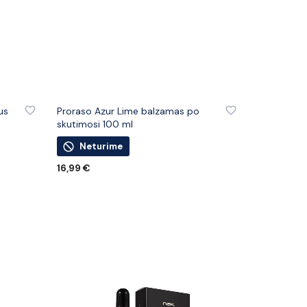
IŲ
PRIDĖTI PRIE PATINKANČIŲ PREKIŲ
us
Proraso Azur Lime balzamas po
skutimosi 100 ml
Neturime
16,99
€
DAUGIAU