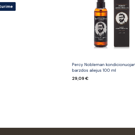
turime
€
U
PRIDĖTI PRIE PATINKANČIŲ PREK
Percy Nobleman kondicionuojan
barzdos aliejus 100 ml
29,09
€
Į KREPŠELĮ