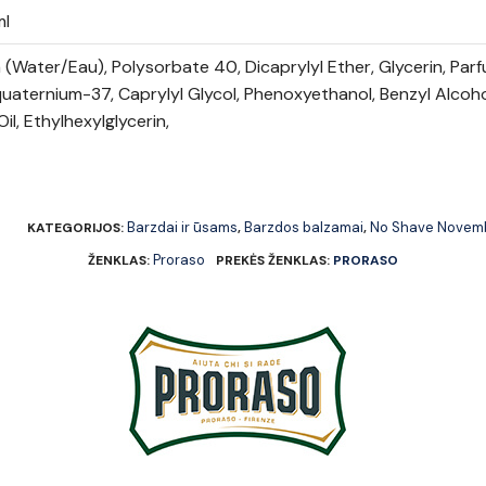
ml
(Water/Eau), Polysorbate 40, Dicaprylyl Ether, Glycerin, Parf
uaternium-37, Caprylyl Glycol, Phenoxyethanol, Benzyl Alcoho
Oil, Ethylhexylglycerin,
6
Barzdai ir ūsams
Barzdos balzamai
No Shave Novem
KATEGORIJOS:
,
,
Proraso
ŽENKLAS:
PREKĖS ŽENKLAS:
PRORASO