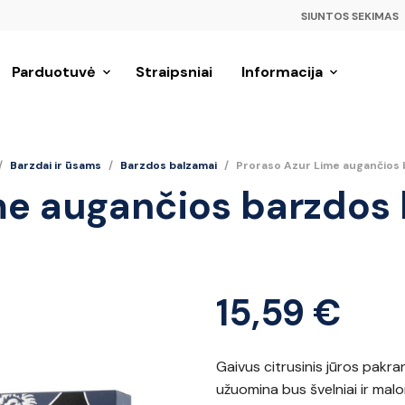
SIUNTOS SEKIMAS
Parduotuvė
Straipsniai
Informacija
/
Barzdai ir ūsams
/
Barzdos balzamai
/
Proraso Azur Lime augančios 
me augančios barzdos
15,59
€
Gaivus citrusinis jūros pakra
užuomina bus švelniai ir malo