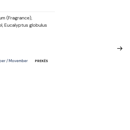
um (Fragrance),
l, Eucalyptus globulus
ber / Movember
PREKĖS