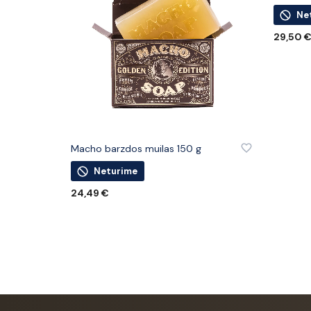
Ne
29,50
DAUGIA
PRIDĖTI PRIE PATINKANČIŲ PREKIŲ
Macho barzdos muilas 150 g
Neturime
24,49
€
DAUGIAU