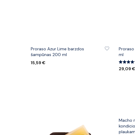
PRIDĖTI PRIE PATINKANČIŲ PREKIŲ
PRIDĖTI
Proraso Azur Lime barzdos
Proraso
šampūnas 200 ml
ml
15,59
€
Įvertinima
29,09
5.00
Į KREPŠELĮ
iš 5
Į KREPŠ
PRIDĖTI
Macho 
kondicio
plaukam