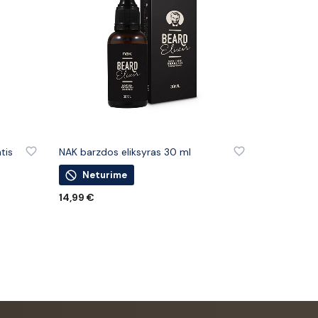
IŲ
PRIDĖTI PRIE PATINKANČIŲ PREKIŲ
tis
NAK barzdos eliksyras 30 ml
Neturime
14,99
€
DAUGIAU