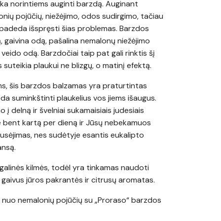
nka norintiems auginti barzdą. Auginant
nių pojūčių, niežėjimo, odos sudirgimo, tačiau
padeda išspręsti šias problemas. Barzdos
 gaivina odą, pašalina nemalonų niežėjimo
veido odą. Barzdočiai taip pat gali rinktis šį
s suteikia plaukui ne blizgų, o matinį efektą.
s, šis barzdos balzamas yra praturtintas
deda suminkštinti plaukelius vos jiems išaugus.
mo į delną ir švelniai sukamaisiais judesiais
 bent kartą per dieną ir Jūsų nebekamuos
ausėjimas, nes sudėtyje esantis eukalipto
ansą.
alinės kilmės, todėl yra tinkamas naudoti
 gaivus jūros pakrantės ir citrusų aromatas.
 nuo nemalonių pojūčių su „Proraso“ barzdos