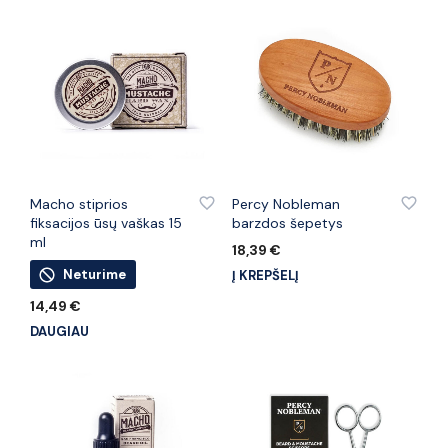
PRIDĖTI PRIE PATINKANČIŲ PREKIŲ
PRIDĖTI PRIE PATINKANČIŲ PREKIŲ
Macho stiprios
Percy Nobleman
fiksacijos ūsų vaškas 15
barzdos šepetys
ml
18,39
€
Neturime
Į KREPŠELĮ
14,49
€
DAUGIAU