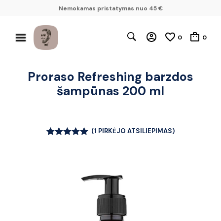
Nemokamas pristatymas nuo 45 €
0
0
Proraso Refreshing barzdos
šampūnas 200 ml
(
1
PIRKĖJO ATSILIEPIMAS)
Įvertinimas:
1
5.00
iš 5
(viso
įvertinimų:
)