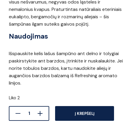
visus nešvarumus, negyvas odos ląsteles ir
nemalonius kvapus. Praturtintas natūraliais eteriniais
eukalipto, bergamočių ir rozmarinų aliejais – šis
šampūnas ilgam suteiks gaivos pojūtį.
Naudojimas
Išspauskite kelis lašus šampūno ant delno ir tolygiai
paskirstykite ant barzdos, įtrinkite ir nuskalaukite. Jei
norite tobulos barzdos, kartu naudokite aliejų ir
augančios barzdos balzamą iš Refreshing aromato
linijos.
Liko 2
Į KREPŠELĮ