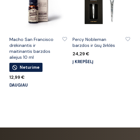
PRIDĖTI PRIE PATINKANČIŲ PREKIŲ
PRIDĖTI PRIE PATINKANČIŲ PREKIŲ
Macho San Francisco
Percy Nobleman
drėkinantis ir
barzdos ir ūsų žirklės
maitinantis barzdos
24,29
€
aliejus 10 ml
Į KREPŠELĮ
Neturime
12,99
€
DAUGIAU