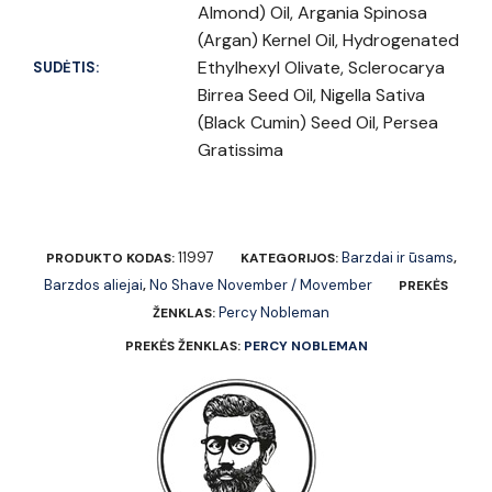
Almond) Oil, Argania Spinosa
(Argan) Kernel Oil, Hydrogenated
Ethylhexyl Olivate, Sclerocarya
SUDĖTIS:
Birrea Seed Oil, Nigella Sativa
(Black Cumin) Seed Oil, Persea
Gratissima
11997
Barzdai ir ūsams
PRODUKTO KODAS:
KATEGORIJOS:
,
Barzdos aliejai
No Shave November / Movember
,
PREKĖS
Percy Nobleman
ŽENKLAS:
PREKĖS ŽENKLAS:
PERCY NOBLEMAN