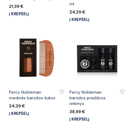
ml
21,39
€
24,29
€
Į KREPŠELĮ
Į KREPŠELĮ
PRIDĖTI PRIE PATINKANČIŲ PREKIŲ
PRIDĖTI PRIE PATINKANČIŲ PREKIŲ
Percy Nobleman
Percy Nobleman
medinės barzdos šukos
barzdos priežiūros
rinkinys
24,29
€
38,99
€
Į KREPŠELĮ
Į KREPŠELĮ