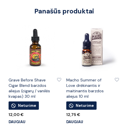
Panašūs produktai
PRIDĖTI PRIE PATINKANČIŲ PREKIŲ
PRIDĖTI PRIE PATINKANČIŲ PREKIŲ
Grave Before Shave
Macho Summer of
Cigar Blend barzdos
Love drėkinantis ir
aliejus (cigarų / vanilės
maitinantis barzdos
kvapas) 30 ml
aliejus 10 ml
Neturime
Neturime
12,00
€
12,75
€
DAUGIAU
DAUGIAU