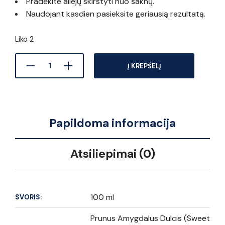
Pradėkite aliejų skirstyti nuo šaknų.
Naudojant kasdien pasieksite geriausią rezultatą.
Liko 2
Į KREPŠELĮ
Papildoma informacija
Atsiliepimai (0)
100 ml
SVORIS:
Prunus Amygdalus Dulcis (Sweet