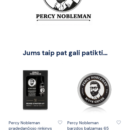
Jums taip pat gali patikti…
PRIDĖTI PRIE PATINKANČIŲ PREKIŲ
PRIDĖTI PRIE PATINKANČIŲ PREKIŲ
Percy Nobleman
Percy Nobleman
pradedančiojo rinkinys
barzdos balzamas 65