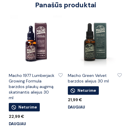
Panašūs produktai
PRIDĖTI PRIE PATINKANČIŲ PREKIŲ
PRIDĖTI PRIE PATINKANČIŲ PREKIŲ
Macho 1977 Lumberjack
Macho Green Velvet
Growing Formula
barzdos aliejus 30 ml
barzdos plaukų augimą
Neturime
skatinantis aliejus 30
ml
21,99
€
Neturime
DAUGIAU
22,99
€
DAUGIAU