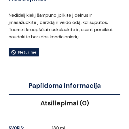
Nedidelį kiekį šampūno įpilkite į delnus ir
įmasažuokite į barzdą ir veido odą, kol suputos.
Tuomet kruopščiai nuskalaukite ir, esant poreikiui,
naudokite barzdos kondicionierių.
Neturime
Papildoma informacija
Atsiliepimai (0)
130 ml
SVORIS: