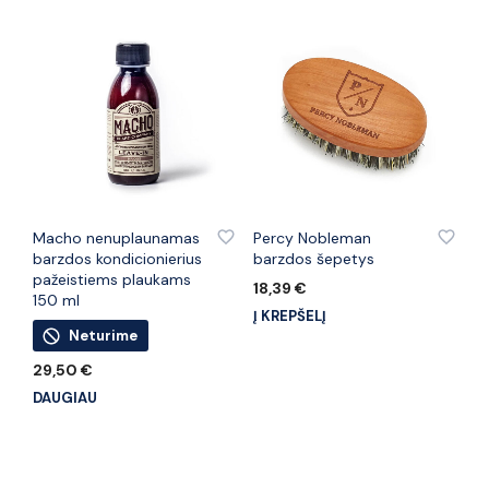
PRIDĖTI PRIE PATINKANČIŲ PREKIŲ
PRIDĖTI PRIE PATINKANČIŲ PREKIŲ
Macho nenuplaunamas
Percy Nobleman
barzdos kondicionierius
barzdos šepetys
pažeistiems plaukams
18,39
€
150 ml
Į KREPŠELĮ
Neturime
29,50
€
DAUGIAU