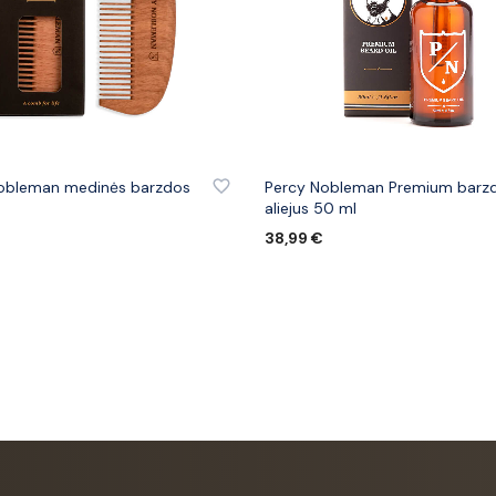
 PRIE PATINKANČIŲ PREKIŲ
PRIDĖTI PRIE PATINKANČIŲ PREK
obleman medinės barzdos
Percy Nobleman Premium barz
aliejus 50 ml
€
38,99
€
ELĮ
Į KREPŠELĮ