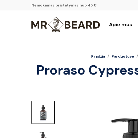
Nemokamas pristatymas nuo 45 €
Apie mus
Pradžia
/
Parduotuvė
/
Proraso Cypres