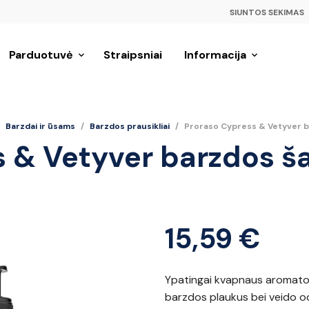
SIUNTOS SEKIMAS
Parduotuvė
Straipsniai
Informacija
Barzdai ir ūsams
/
Barzdos prausikliai
/
Proraso Cypress & Vetyver 
s & Vetyver barzdos 
15,59
€
Ypatingai kvapnaus aromato 
barzdos plaukus bei veido od