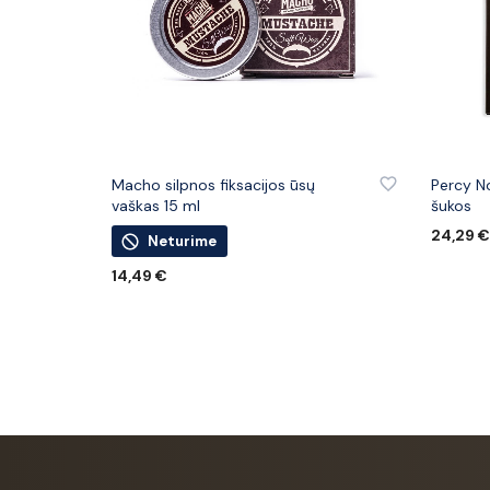
PRIDĖTI PRIE PATINKANČIŲ PREKIŲ
PRIDĖTI
Macho silpnos fiksacijos ūsų
Percy N
vaškas 15 ml
šukos
24,29
Neturime
Į KREPŠ
14,49
€
DAUGIAU