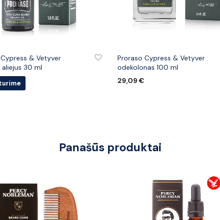
 PRIE PATINKANČIŲ PREKIŲ
PRIDĖTI PRIE PATINKANČIŲ PREK
 Cypress & Vetyver
Proraso Cypress & Vetyver
aliejus 30 ml
odekolonas 100 ml
29,09
€
turime
Į KREPŠELĮ
U
Panašūs produktai