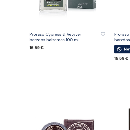
PRIDĖTI PRIE PATINKANČIŲ PREKIŲ
PRIDĖTI
Proraso Cypress & Vetyver
Proraso
barzdos balzamas 100 ml
barzdos 
15,59
€
Ne
Į KREPŠELĮ
15,59
€
DAUGIA