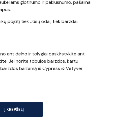
laukeliams glotnumo ir paklusnumo, pašalina
apus.
kų pojūtį tiek Jūsų odai, tiek barzdai.
no ant delno ir tolygiai paskirstykite ant
kite. Jei norite tobulos barzdos, kartu
os barzdos balzamą iš Cypress & Vetyver
Į KREPŠELĮ