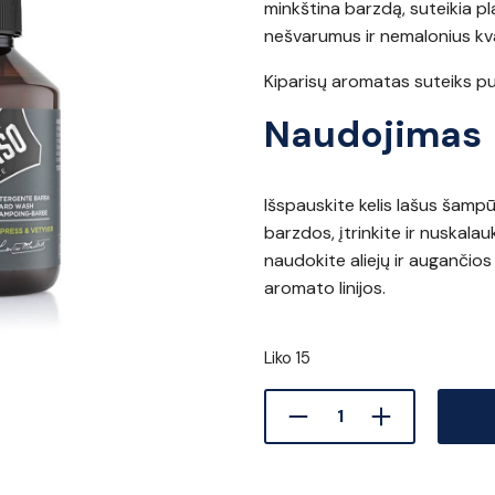
minkština barzdą, suteikia p
nešvarumus ir nemalonius kv
Kiparisų aromatas suteiks pui
Naudojimas
Išspauskite kelis lašus šampū
barzdos, įtrinkite ir nuskalau
naudokite aliejų ir auganči
aromato linijos.
Liko 15