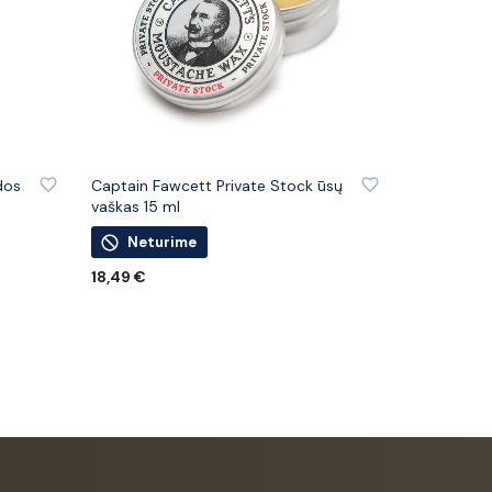
IŲ
PRIDĖTI PRIE PATINKANČIŲ PREKIŲ
dos
Captain Fawcett Private Stock ūsų
vaškas 15 ml
Neturime
18,49
€
DAUGIAU