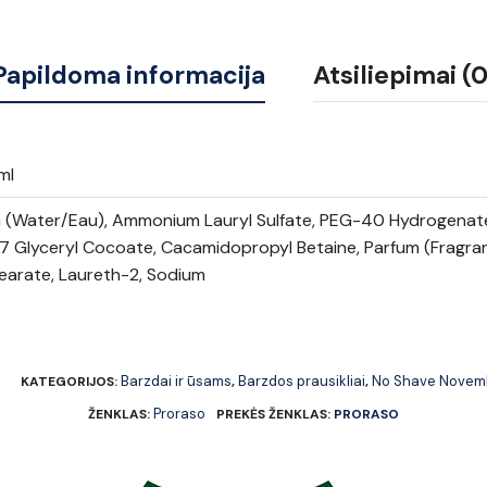
Papildoma informacija
Atsiliepimai (0
ml
 (Water/Eau), Ammonium Lauryl Sulfate, PEG-40 Hydrogenated 
7 Glyceryl Cocoate, Cacamidopropyl Betaine, Parfum (Fragra
earate, Laureth-2, Sodium
Barzdai ir ūsams
Barzdos prausikliai
No Shave Novem
KATEGORIJOS:
,
,
Proraso
ŽENKLAS:
PREKĖS ŽENKLAS:
PRORASO