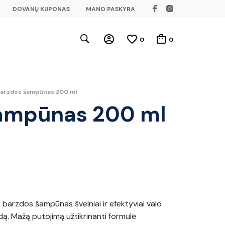
DOVANŲ KUPONAS
MANO PASKYRA
0
0
barzdos šampūnas 200 ml
šampūnas 200 ml
barzdos šampūnas švelniai ir efektyviai valo
ą. Mažą putojimą užtikrinanti formulė