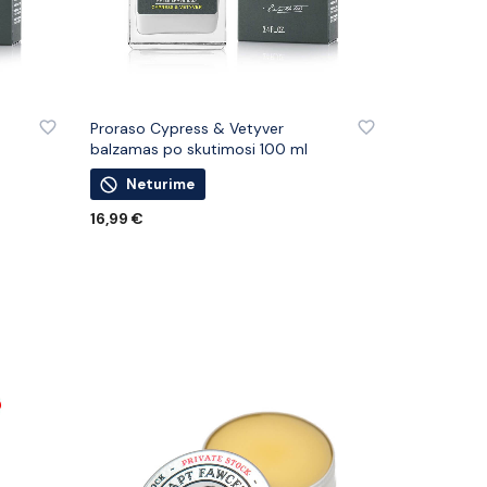
IŲ
PRIDĖTI PRIE PATINKANČIŲ PREKIŲ
Proraso Cypress & Vetyver
balzamas po skutimosi 100 ml
Neturime
16,99
€
DAUGIAU