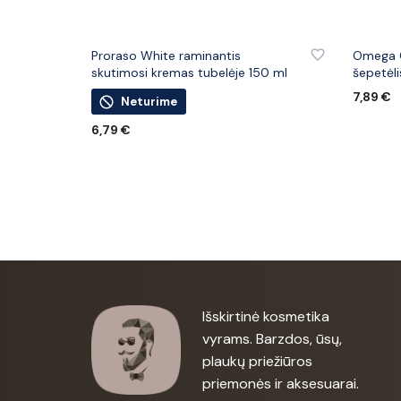
PRIDĖTI PRIE PATINKANČIŲ PREKIŲ
PRIDĖTI
Proraso White raminantis
Omega 
skutimosi kremas tubelėje 150 ml
šepetėli
7,89
€
Neturime
Į KREPŠ
6,79
€
DAUGIAU
Išskirtinė kosmetika
vyrams. Barzdos, ūsų,
plaukų priežiūros
priemonės ir aksesuarai.