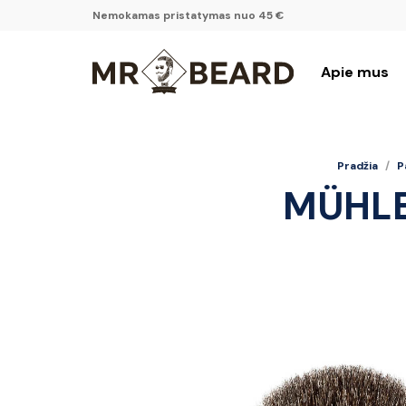
Nemokamas pristatymas nuo 45 €
Apie mus
Pradžia
/
P
MÜHLE 