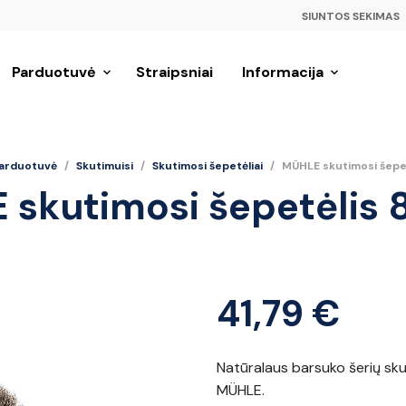
SIUNTOS SEKIMAS
Parduotuvė
Straipsniai
Informacija
arduotuvė
/
Skutimuisi
/
Skutimosi šepetėliai
/
MÜHLE skutimosi šepet
skutimosi šepetėlis 8
41,79
€
Natūralaus barsuko šerių sku
MÜHLE.