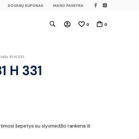
DOVANŲ KUPONAS
MANO PASKYRA
0
0
ėlis 81 H 331
1 H 331
timosi šepetys su slyvmedžio rankena iš