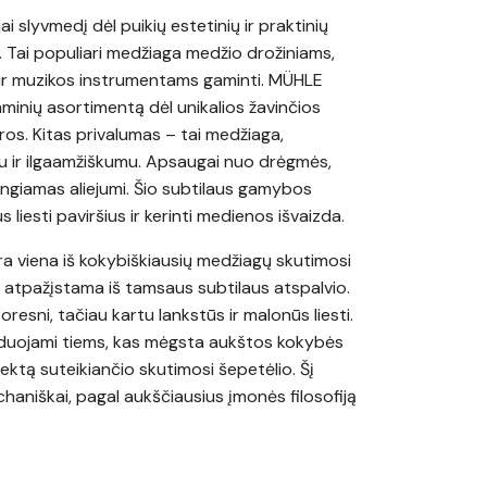
ėjai slyvmedį dėl puikių estetinių ir praktinių
. Tai populiari medžiaga medžio drožiniams,
 ir muzikos instrumentams gaminti. MÜHLE
minių asortimentą dėl unikalios žavinčios
ros. Kitas privalumas – tai medžiaga,
u ir ilgaamžiškumu. Apsaugai nuo drėgmės,
ngiamas aliejumi. Šio subtilaus gamybos
liesti paviršius ir kerinti medienos išvaizda.
a viena iš kokybiškiausių medžiagų skutimosi
ji atpažįstama iš tamsaus subtilaus atspalvio.
oresni, tačiau kartu lankstūs ir malonūs liesti.
duojami tiems, kas mėgsta aukštos kokybės
ektą suteikiančio skutimosi šepetėlio. Šį
niškai, pagal aukščiausius įmonės filosofiją