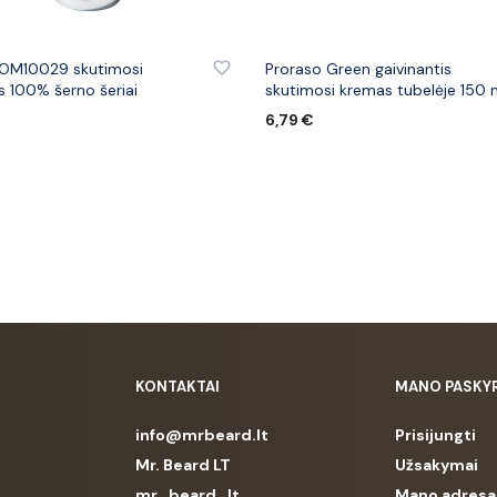
 PRIE PATINKANČIŲ PREKIŲ
PRIDĖTI PRIE PATINKANČIŲ PREK
OM10029 skutimosi
Proraso Green gaivinantis
s 100% šerno šeriai
skutimosi kremas tubelėje 150 
6,79
€
ELĮ
Į KREPŠELĮ
KONTAKTAI
MANO PASKY
info@mrbeard.lt
Prisijungti
Mr. Beard LT
Užsakymai
mr_beard_lt
Mano adresa