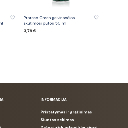
IŲ
PRIDĖTI PRIE PATINKANČIŲ PREKIŲ
Proraso Green gaivinančios
ml
skutimosi putos 50 ml
3,79
€
Į KREPŠELĮ
RA
INFORMACIJA
Pristatymas ir grąžinimas
Siuntos sekimas
i
Dažnai užduodami klausimai