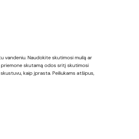
ltu vandeniu. Naudokite skutimosi muilą ar
 priemone skutamą odos sritį skutimosi
skustuvu, kaip įprasta. Peiliukams atšipus,