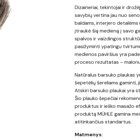
Dizaineriai, tekintojai ir drož
savybių vertina jau nuo seno
baldams, interjero detalėms
įtraukė šią medieną į savo ga
spalvos ir vaizdingos struktū
pasižyminti ypatingu tvirtum
medienos paviršius yra pade
proceso rezultatas – malonus 
Natūralus barsuko plaukas yr
šepetėlių šereliams gaminti, 
Atskiri barsuko plaukai yra st
Šio plauko šepečiai rekomen
produktus ir ieško masažo ef
produktą MÜHLE gamina mecha
atitinkančius standartus.
Matmenys: