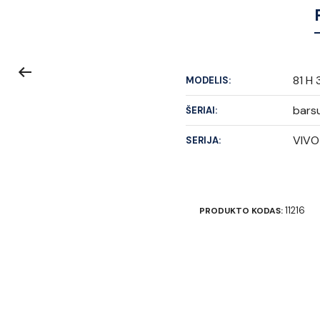
81 H 
MODELIS:
barsu
ŠERIAI:
VIVO
SERIJA:
11216
PRODUKTO KODAS: