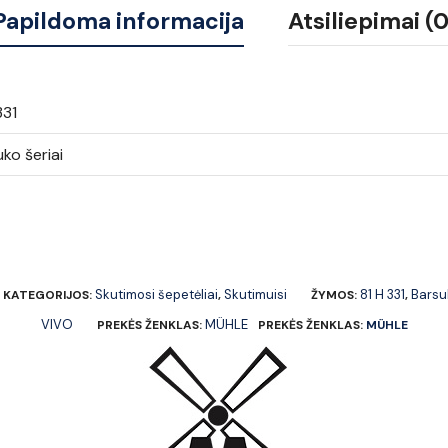
Papildoma informacija
Atsiliepimai (0
331
ko šeriai
Skutimosi šepetėliai
Skutimuisi
81 H 331
Barsu
KATEGORIJOS:
,
ŽYMOS:
,
VIVO
MÜHLE
PREKĖS ŽENKLAS:
PREKĖS ŽENKLAS:
MÜHLE