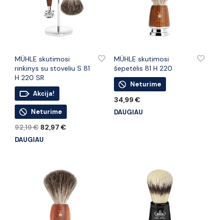
PRIDĖTI PRIE PATINKANČIŲ PREKIŲ
PRIDĖTI PRIE PATINKANČIŲ PREKIŲ
MÜHLE skutimosi
MÜHLE skutimosi
rinkinys su stoveliu S 81
šepetėlis 81 H 220
H 220 SR
Neturime
Akcija!
34,99
€
Neturime
DAUGIAU
Original
Current
92,19
€
82,97
€
price
price
DAUGIAU
was:
is:
92,19 €.
82,97 €.