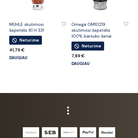
PRIDĖTI PRIE PATINKANČIŲ PREKIŲ
PRIDĖTI PRIE PATINKANČIŲ PREKIŲ
MÜHLE skutimosi
Omega OM10219
šepetėlis 81 H 331
skutimosi šepetėlis
100% barsuko šeriai
Neturime
Neturime
41,79
€
7,89
€
DAUGIAU
DAUGIAU