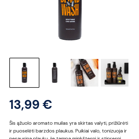
13,99
€
Šis ąžuolo aromato muilas yra skirtas valyti, prižiūrėti
ir puoselėti barzdos plaukus. Puikiai valo, tonizuoja ir
nesausina plaukų, jie tampa minkštesni ir stipresni.