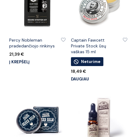
PRIDĖTI PRIE PATINKANČIŲ PREKIŲ
PRIDĖTI PRIE PATINKANČIŲ PREKIŲ
Percy Nobleman
Captain Fawcett
pradedančiojo rinkinys
Private Stock ūsų
vaškas 15 ml
21,39
€
Neturime
Į KREPŠELĮ
18,49
€
DAUGIAU