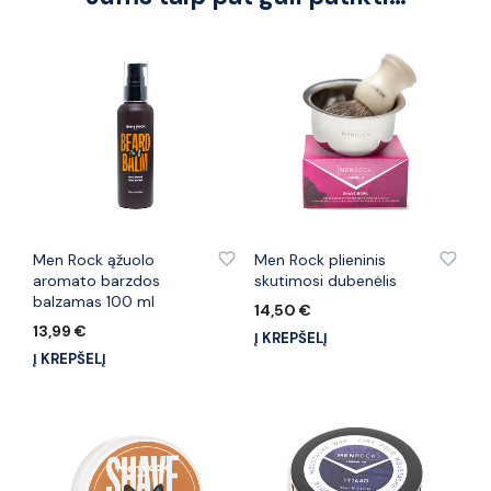
PRIDĖTI PRIE PATINKANČIŲ PREKIŲ
PRIDĖTI PRIE PATINKANČIŲ PREKIŲ
Men Rock ąžuolo
Men Rock plieninis
aromato barzdos
skutimosi dubenėlis
balzamas 100 ml
14,50
€
13,99
€
Į KREPŠELĮ
Į KREPŠELĮ