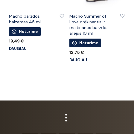
PRIDĖTI PRIE PATINKANČIŲ PREKIŲ
PRIDĖTI PRIE PATINKANČIŲ PREKIŲ
Macho barzdos
Macho Summer of
balzamas 45 ml
Love drėkinantis ir
maitinantis barzdos
Neturime
aliejus 10 ml
19,49
€
Neturime
DAUGIAU
12,75
€
DAUGIAU