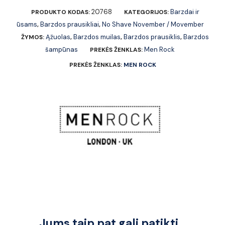
20768
Barzdai ir
PRODUKTO KODAS:
KATEGORIJOS:
ūsams
Barzdos prausikliai
No Shave November / Movember
,
,
Ąžuolas
Barzdos muilas
Barzdos prausiklis
Barzdos
ŽYMOS:
,
,
,
šampūnas
Men Rock
PREKĖS ŽENKLAS:
PREKĖS ŽENKLAS:
MEN ROCK
Jums taip pat gali patikti…