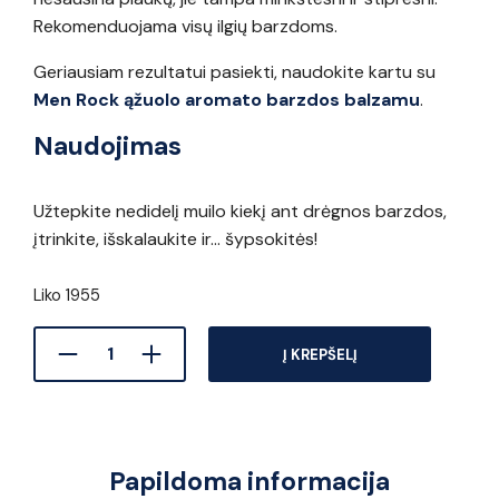
Rekomenduojama visų ilgių barzdoms.
Geriausiam rezultatui pasiekti, naudokite kartu su
Men Rock ąžuolo aromato barzdos balzamu
.
Naudojimas
Užtepkite nedidelį muilo kiekį ant drėgnos barzdos,
įtrinkite, išskalaukite ir… šypsokitės!
Liko 1955
Į KREPŠELĮ
Papildoma informacija