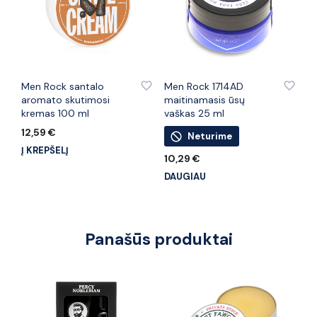
PRIDĖTI PRIE PATINKANČIŲ PREKIŲ
PRIDĖTI PRIE PATINKANČIŲ PREKIŲ
Men Rock santalo
Men Rock 1714AD
aromato skutimosi
maitinamasis ūsų
kremas 100 ml
vaškas 25 ml
12,59
€
Neturime
Į KREPŠELĮ
10,29
€
DAUGIAU
Panašūs produktai