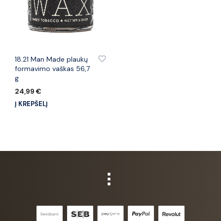
PRIDĖTI PRIE PATINKANČIŲ PREKIŲ
18.21 Man Made plaukų
formavimo vaškas 56,7
g
24,99
€
Į KREPŠELĮ