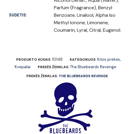
Alcohol Denat., Aqua (Water),
Parfum (Fragrance), Benzyl
Benzoate, Linalool, Alpha Iso
SUDĖTIS:
Methyl Ionone, Limonene,
Coumarin, Lyral, Citral, Eugenol.
10148
Kitos prekės
PRODUKTO KODAS:
KATEGORIJOS:
,
Kvepalai
The Bluebeards Revenge
PREKĖS ŽENKLAS:
PREKĖS ŽENKLAS:
THE BLUEBEARDS REVENGE