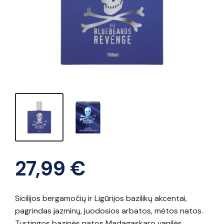
27,99
€
Sicilijos bergamočių ir Ligūrijos bazilikų akcentai,
pagrindas jazminų, juodosios arbatos, mėtos natos.
Turtingos bazinės natos Madagaskaro vanilės,