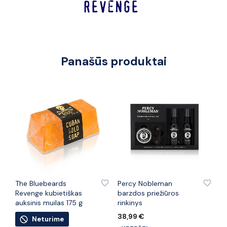
Panašūs produktai
PRIDĖTI PRIE PATINKANČIŲ PREKIŲ
PRIDĖTI PRIE PATINKANČIŲ PREKIŲ
The Bluebeards
Percy Nobleman
Revenge kubietiškas
barzdos priežiūros
auksinis muilas 175 g
rinkinys
38,99
€
Neturime