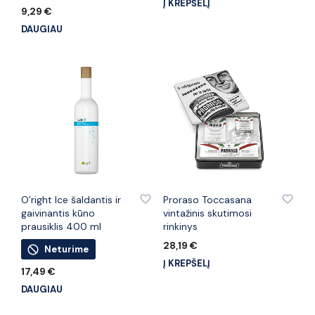
Į KREPŠELĮ
9,29
€
DAUGIAU
PRIDĖTI PRIE PATINKANČIŲ PREKIŲ
PRIDĖTI PRIE PATINKANČIŲ PREKIŲ
O’right Ice šaldantis ir
Proraso Toccasana
gaivinantis kūno
vintažinis skutimosi
prausiklis 400 ml
rinkinys
28,19
€
Neturime
Į KREPŠELĮ
17,49
€
DAUGIAU