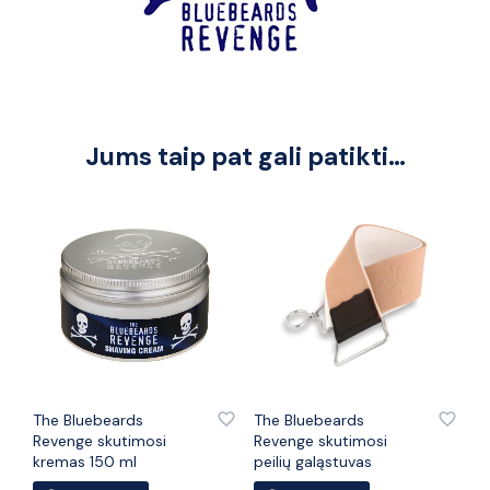
Jums taip pat gali patikti…
PRIDĖTI PRIE PATINKANČIŲ PREKIŲ
PRIDĖTI PRIE PATINKANČIŲ PREKIŲ
The Bluebeards
The Bluebeards
Revenge skutimosi
Revenge skutimosi
kremas 150 ml
peilių galąstuvas