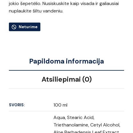
jokio šepetėlio. Nusiskuskite kaip visada ir galiausiai
nuplaukite šiltu vandeniu.
Neturime
Papildoma informacija
Atsiliepimai (0)
100 ml
SVORIS:
Aqua, Stearic Acid,
Triethanolamine, Cetyl Alcohol,
Aloe Barbadensis Leaf Extract,