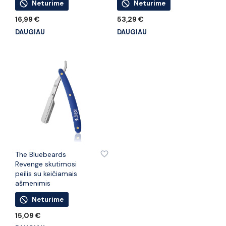
Neturime
Neturime
16,99
€
53,29
€
DAUGIAU
DAUGIAU
PRIDĖTI PRIE PATINKANČIŲ PREKIŲ
The Bluebeards
Revenge skutimosi
peilis su keičiamais
ašmenimis
Neturime
15,09
€