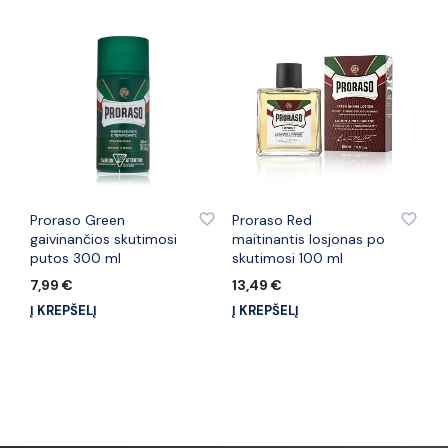
PRIDĖTI PRIE PATINKANČIŲ PREKIŲ
PRIDĖTI PRIE PATINKANČIŲ PREKIŲ
Proraso Green
Proraso Red
gaivinančios skutimosi
maitinantis losjonas po
putos 300 ml
skutimosi 100 ml
7,99
€
13,49
€
Į KREPŠELĮ
Į KREPŠELĮ