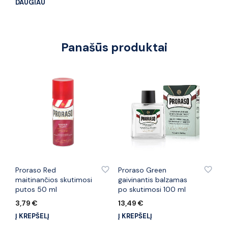
DAUGIAU
Panašūs produktai
PRIDĖTI PRIE PATINKANČIŲ PREKIŲ
PRIDĖTI PRIE PATINKANČIŲ PREKIŲ
Proraso Red
Proraso Green
maitinančios skutimosi
gaivinantis balzamas
putos 50 ml
po skutimosi 100 ml
3,79
€
13,49
€
Į KREPŠELĮ
Į KREPŠELĮ