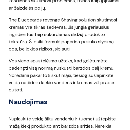
kasdienes skutimosi problemas, tokias kaip įpjovimai
ar žaizdelės po jų.
The Bluebeards revenge Shaving solution skutimosi
kremas yra tikras šedevras. Jis jungia geriausius
ingridientus taip sukurdamas slidžią produkto
tekstūrą. Ši puiki formulė pagerina peiliuko slydimą
oda, be jokios rizikos įsipjauti.
Vos vieno spustelėjimo užteks, kad galėtumėte
padengti visą norimą nuskusti barzdos dalį kremu.
Norėdami pakartoti skutimąsi, tiesiog sušlapinkite
veidą nedideliu kiekiu vandens ir kremas vėl pradės
putoti.
Naudojimas
Nuplaukite veidą šiltu vandeniu ir tuomet užtepkite
mažą kiekį produkto ant barzdos srities. Nereikia