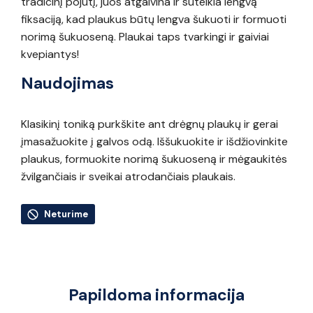
tradicinį pojūtį, juos atgaivina ir suteikia lengvą
fiksaciją, kad plaukus būtų lengva šukuoti ir formuoti
norimą šukuoseną. Plaukai taps tvarkingi ir gaiviai
kvepiantys!
Naudojimas
Klasikinį toniką purkškite ant drėgnų plaukų ir gerai
įmasažuokite į galvos odą. Iššukuokite ir išdžiovinkite
plaukus, formuokite norimą šukuoseną ir mėgaukitės
žvilgančiais ir sveikai atrodančiais plaukais.
Neturime
Papildoma informacija