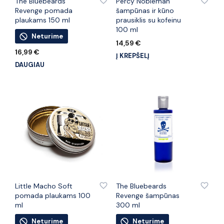
The Bluebeards
Percy Nobleman
Revenge pomada
šampūnas ir kūno
plaukams 150 ml
prausiklis su kofeinu
100 ml
Neturime
14,59
€
16,99
€
Į KREPŠELĮ
DAUGIAU
PRIDĖTI PRIE PATINKANČIŲ PREKIŲ
PRIDĖTI PRIE PATINKANČIŲ PREKIŲ
Little Macho Soft
The Bluebeards
pomada plaukams 100
Revenge šampūnas
ml
300 ml
Neturime
Neturime