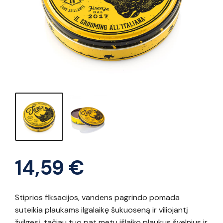
14,59
€
Stiprios fiksacijos, vandens pagrindo pomada
suteikia plaukams ilgalaikę šukuoseną ir viliojantį
žvilgesį, tačiau tuo pat metu išlaiko plaukus švelnius ir