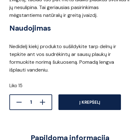
jų nesulipina. Tai geriausias pasirinkimas
mėgstantiems natūralų ir greitą įvaizdį.
Naudojimas
Nedidelį kiekį produkto sušildykite tarp delnų ir
tepkite ant vos sudrėkintų ar sausų plaukų ir
formuokite norimą šukuoseną. Pomadą lengva
išplauti vandeniu.
Liko 15
Į KREPŠELĮ
Papildoma informacija