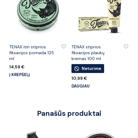
PRIDĖTI PRIE PATINKANČIŲ PREKIŲ
PRIDĖTI PRIE PATINKANČIŲ PREKIŲ
TENAX itin stiprios
TENAX stiprios
fiksacijos pomada 125
fiksacijos plaukų
ml
kremas 100 ml
14,59
€
Neturime
Į KREPŠELĮ
10,99
€
DAUGIAU
Panašūs produktai