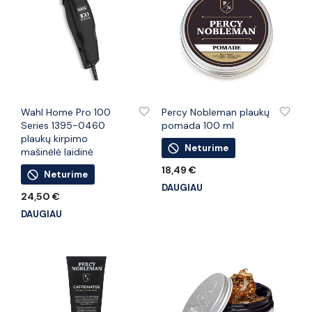
PRIDĖTI PRIE PATINKANČIŲ PREKIŲ
PRIDĖTI PRIE PATINKANČIŲ PREKIŲ
Wahl Home Pro 100
Percy Nobleman plaukų
Series 1395-0460
pomada 100 ml
plaukų kirpimo
Neturime
mašinėlė laidinė
18,49
€
Neturime
DAUGIAU
24,50
€
DAUGIAU