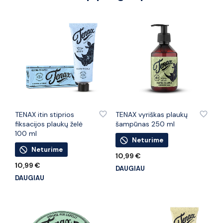
PRIDĖTI PRIE PATINKANČIŲ PREKIŲ
PRIDĖTI PRIE PATINKANČIŲ PREKIŲ
TENAX itin stiprios
TENAX vyriškas plaukų
fiksacijos plaukų želė
šampūnas 250 ml
100 ml
Neturime
Neturime
10,99
€
10,99
€
DAUGIAU
DAUGIAU