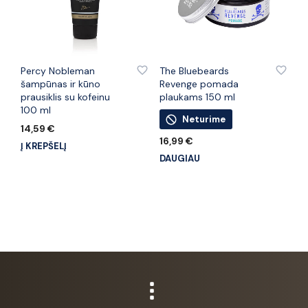
PRIDĖTI PRIE PATINKANČIŲ PREKIŲ
PRIDĖTI PRIE PATINKANČIŲ PREKIŲ
Percy Nobleman
The Bluebeards
šampūnas ir kūno
Revenge pomada
prausiklis su kofeinu
plaukams 150 ml
100 ml
Neturime
14,59
€
16,99
€
Į KREPŠELĮ
DAUGIAU