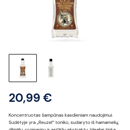
20,99
€
Koncentruotas šampūnas kasdieniam naudojimui.
Sudėtyje yra „Reuzel“ toniko, sudaryto iš hamamelių,
dilgėlių, rozmarinų ir asiūklių ekstraktų. Idealiai tinka