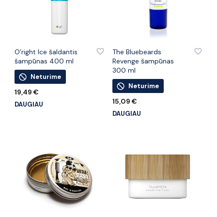
PRIDĖTI PRIE PATINKANČIŲ PREKIŲ
PRIDĖTI PRIE PATINKANČIŲ PREKIŲ
O’right Ice šaldantis
The Bluebeards
šampūnas 400 ml
Revenge šampūnas
300 ml
Neturime
Neturime
19,49
€
15,09
€
DAUGIAU
DAUGIAU