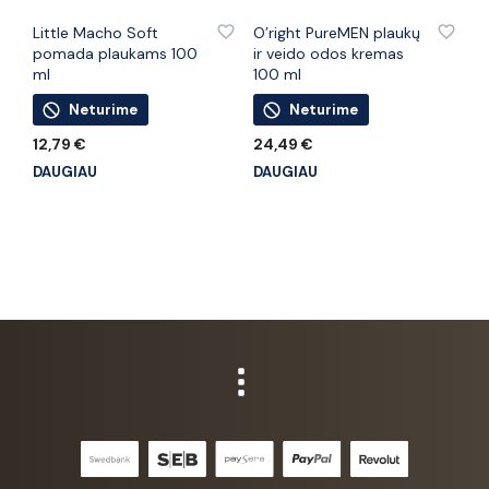
PRIDĖTI PRIE PATINKANČIŲ PREKIŲ
PRIDĖTI PRIE PATINKANČIŲ PREKIŲ
Little Macho Soft
O’right PureMEN plaukų
pomada plaukams 100
ir veido odos kremas
ml
100 ml
Neturime
Neturime
12,79
€
24,49
€
DAUGIAU
DAUGIAU