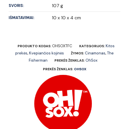
107 g
SVORIS:
10 x 10 x 4 cm
IŠMATAVIMAI:
OHSOXTFC
Kitos
PRODUKTO KODAS:
KATEGORIJOS:
prekės
Kvepiančios kojinės
Cinamonas
The
,
ŽYMOS:
,
Fisherman
OhSox
PREKĖS ŽENKLAS:
PREKĖS ŽENKLAS:
OHSOX