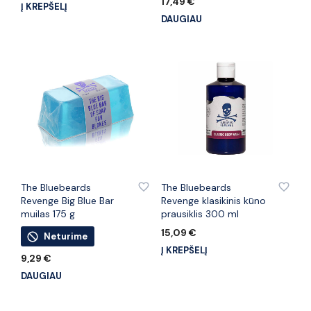
17,49
€
Į KREPŠELĮ
DAUGIAU
PRIDĖTI PRIE PATINKANČIŲ PREKIŲ
PRIDĖTI PRIE PATINKANČIŲ PREKIŲ
The Bluebeards
The Bluebeards
Revenge Big Blue Bar
Revenge klasikinis kūno
muilas 175 g
prausiklis 300 ml
15,09
€
Neturime
Į KREPŠELĮ
9,29
€
DAUGIAU