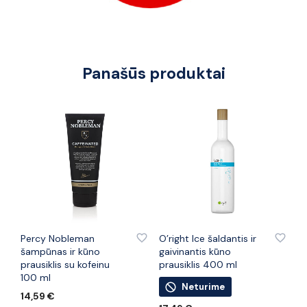
Panašūs produktai
PRIDĖTI PRIE PATINKANČIŲ PREKIŲ
PRIDĖTI PRIE PATINKANČIŲ PREKIŲ
Percy Nobleman
O’right Ice šaldantis ir
šampūnas ir kūno
gaivinantis kūno
prausiklis su kofeinu
prausiklis 400 ml
100 ml
Neturime
14,59
€