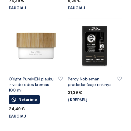
73,29
€
9,29
€
DAUGIAU
DAUGIAU
PRIDĖTI PRIE PATINKANČIŲ PREKIŲ
PRIDĖTI PRIE PATINKANČIŲ PREKIŲ
O’right PureMEN plaukų
Percy Nobleman
ir veido odos kremas
pradedančiojo rinkinys
100 ml
21,39
€
Neturime
Į KREPŠELĮ
24,49
€
DAUGIAU