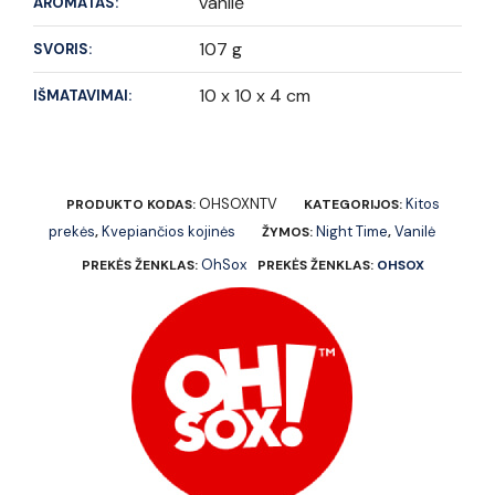
vanilė
AROMATAS:
107 g
SVORIS:
10 x 10 x 4 cm
IŠMATAVIMAI:
OHSOXNTV
Kitos
PRODUKTO KODAS:
KATEGORIJOS:
prekės
Kvepiančios kojinės
Night Time
Vanilė
,
ŽYMOS:
,
OhSox
PREKĖS ŽENKLAS:
PREKĖS ŽENKLAS:
OHSOX