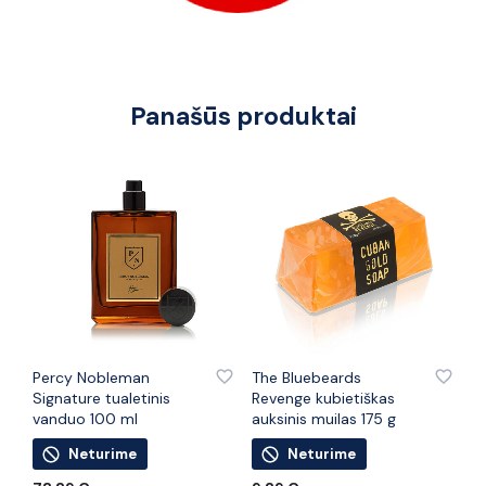
Panašūs produktai
PRIDĖTI PRIE PATINKANČIŲ PREKIŲ
PRIDĖTI PRIE PATINKANČIŲ PREKIŲ
Percy Nobleman
The Bluebeards
Signature tualetinis
Revenge kubietiškas
vanduo 100 ml
auksinis muilas 175 g
Neturime
Neturime