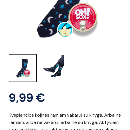
9,99
€
Kvepiančios kojinės ramiam vakarui su knyga. Arba ne
ramiam, arba ne vakarui, arba ne su knyga. Aktyviam
rytui su daina. Taip: aktyviam rytui ir ramiam vakarui.