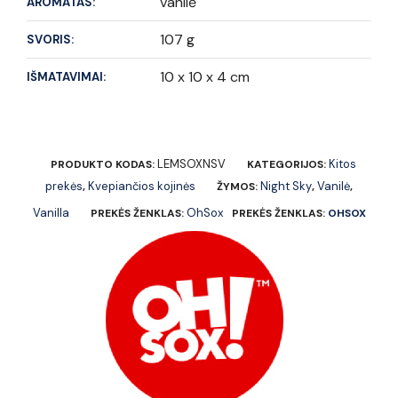
vanilė
AROMATAS:
107 g
SVORIS:
10 x 10 x 4 cm
IŠMATAVIMAI:
LEMSOXNSV
Kitos
PRODUKTO KODAS:
KATEGORIJOS:
prekės
Kvepiančios kojinės
Night Sky
Vanilė
,
ŽYMOS:
,
,
Vanilla
OhSox
PREKĖS ŽENKLAS:
PREKĖS ŽENKLAS:
OHSOX