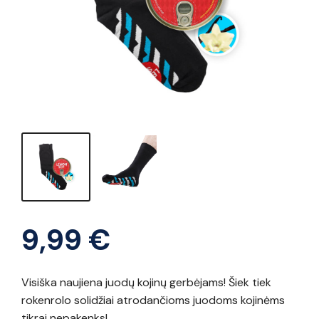
9,99
€
Visiška naujiena juodų kojinų gerbėjams! Šiek tiek
rokenrolo solidžiai atrodančioms juodoms kojinėms
tikrai nepakenks!