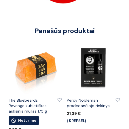
Panašūs produktai
PRIDĖTI PRIE PATINKANČIŲ PREKIŲ
PRIDĖTI PRIE PATINKANČIŲ PREKIŲ
The Bluebeards
Percy Nobleman
Revenge kubietiškas
pradedančiojo rinkinys
auksinis muilas 175 g
21,39
€
Neturime
Į KREPŠELĮ