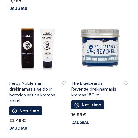
9,29
€
DAUGIAU
PRIDĖTI PRIE PATINKANČIŲ PREKIŲ
PRIDĖTI PRIE PATINKANČIŲ PREKIŲ
Percy Nobleman
The Bluebeards
drėkinamasis veido ir
Revenge drėkinamasis
barzdos srities kremas
kremas 150 ml
75 ml
Neturime
Neturime
16,99
€
23,49
€
DAUGIAU
DAUGIAU