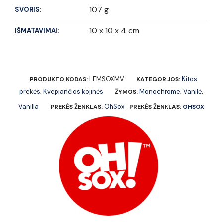
107 g
SVORIS:
10 x 10 x 4 cm
IŠMATAVIMAI:
LEMSOXMV
Kitos
PRODUKTO KODAS:
KATEGORIJOS:
prekės
Kvepiančios kojinės
Monochrome
Vanilė
,
ŽYMOS:
,
,
Vanilla
OhSox
PREKĖS ŽENKLAS:
PREKĖS ŽENKLAS:
OHSOX