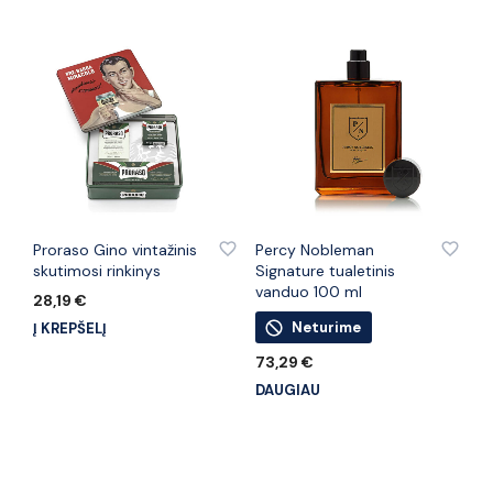
PRIDĖTI PRIE PATINKANČIŲ PREKIŲ
PRIDĖTI PRIE PATINKANČIŲ PREKIŲ
Proraso Gino vintažinis
Percy Nobleman
skutimosi rinkinys
Signature tualetinis
vanduo 100 ml
28,19
€
Neturime
Į KREPŠELĮ
73,29
€
DAUGIAU