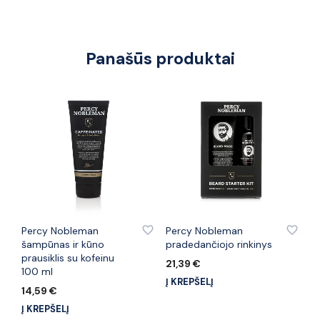
Panašūs produktai
PRIDĖTI PRIE PATINKANČIŲ PREKIŲ
PRIDĖTI PRIE PATINKANČIŲ PREKIŲ
Percy Nobleman
Percy Nobleman
šampūnas ir kūno
pradedančiojo rinkinys
prausiklis su kofeinu
21,39
€
100 ml
Į KREPŠELĮ
14,59
€
Į KREPŠELĮ