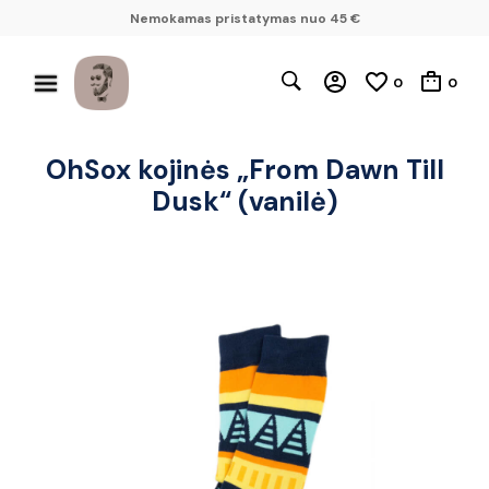
Nemokamas pristatymas nuo 45 €
0
0
OhSox kojinės „From Dawn Till
Dusk“ (vanilė)