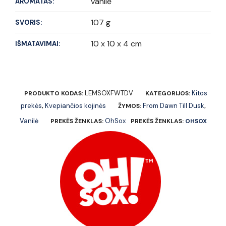
vanilė
AROMATAS:
107 g
SVORIS:
10 x 10 x 4 cm
IŠMATAVIMAI:
LEMSOXFWTDV
Kitos
PRODUKTO KODAS:
KATEGORIJOS:
prekės
Kvepiančios kojinės
From Dawn Till Dusk
,
ŽYMOS:
,
Vanilė
OhSox
PREKĖS ŽENKLAS:
PREKĖS ŽENKLAS:
OHSOX