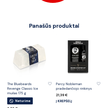
Panašūs produktai
PRIDĖTI PRIE PATINKANČIŲ PREKIŲ
PRIDĖTI PRIE PATINKANČIŲ PREKIŲ
The Bluebeards
Percy Nobleman
Revenge Classic Ice
pradedančiojo rinkinys
muilas 175 g
21,39
€
Neturime
Į KREPŠELĮ