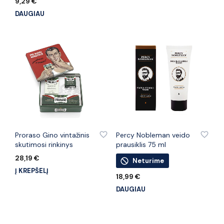
9,29
€
DAUGIAU
PRIDĖTI PRIE PATINKANČIŲ PREKIŲ
PRIDĖTI PRIE PATINKANČIŲ PREKIŲ
Proraso Gino vintažinis
Percy Nobleman veido
skutimosi rinkinys
prausiklis 75 ml
28,19
€
Neturime
Į KREPŠELĮ
18,99
€
DAUGIAU