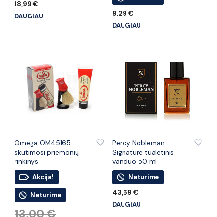
18,99
€
9,29
€
DAUGIAU
DAUGIAU
PRIDĖTI PRIE PATINKANČIŲ PREKIŲ
PRIDĖTI PRIE PATINKANČIŲ PREKIŲ
Omega OM45165
Percy Nobleman
skutimosi priemonių
Signature tualetinis
rinkinys
vanduo 50 ml
Akcija!
Neturime
43,69
€
Neturime
DAUGIAU
Original
13,00
€