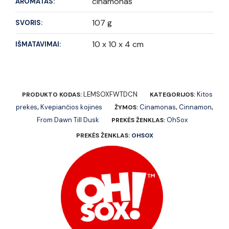
cinamonas
AROMATAS:
107 g
SVORIS:
10 x 10 x 4 cm
IŠMATAVIMAI:
LEMSOXFWTDCN
Kitos
PRODUKTO KODAS:
KATEGORIJOS:
prekės
Kvepiančios kojinės
Cinamonas
Cinnamon
,
ŽYMOS:
,
,
From Dawn Till Dusk
OhSox
PREKĖS ŽENKLAS:
PREKĖS ŽENKLAS:
OHSOX