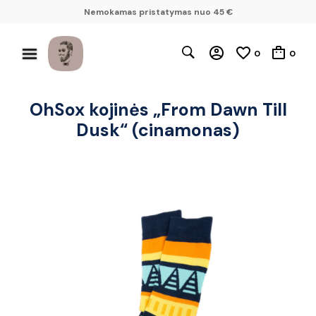
Nemokamas pristatymas nuo 45 €
0
0
OhSox kojinės „From Dawn Till
Dusk“ (cinamonas)