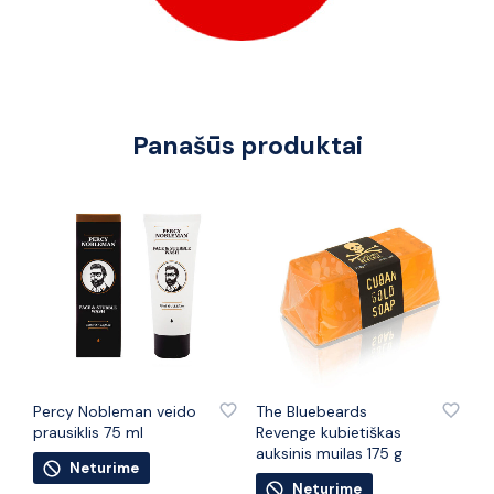
Panašūs produktai
PRIDĖTI PRIE PATINKANČIŲ PREKIŲ
PRIDĖTI PRIE PATINKANČIŲ PREKIŲ
Percy Nobleman veido
The Bluebeards
prausiklis 75 ml
Revenge kubietiškas
auksinis muilas 175 g
Neturime
Neturime