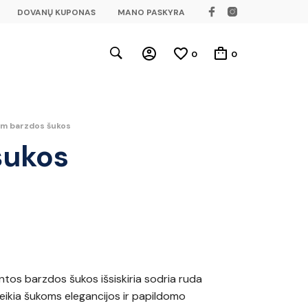
DOVANŲ KUPONAS
MANO PASKYRA
0
0
m barzdos šukos
šukos
tos barzdos šukos išsiskiria sodria ruda
teikia šukoms elegancijos ir papildomo