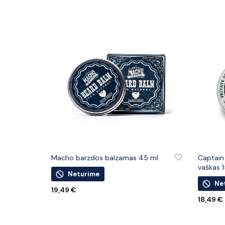
PRIDĖTI PRIE PATINKANČIŲ PREKIŲ
PRIDĖTI
Macho barzdos balzamas 45 ml
Captain
vaškas 
Neturime
Ne
19,49
€
18,49
€
DAUGIAU
DAUGIA