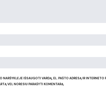
 NARŠYKLĖJE IŠSAUGOTI VARDĄ, EL. PAŠTO ADRESĄ IR INTERNETO P
 KARTĄ VĖL NORĖSIU PARAŠYTI KOMENTARĄ.