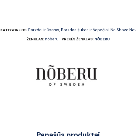
Barzdai ir ūsams
Barzdos šukos ir šepečiai
No Shave No
KATEGORIJOS:
,
,
nõberu
ŽENKLAS:
PREKĖS ŽENKLAS:
NÕBERU
Panašūs produktai