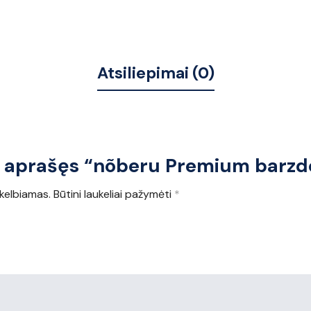
Atsiliepimai (0)
s aprašęs “nõberu Premium barzd
kelbiamas.
Būtini laukeliai pažymėti
*