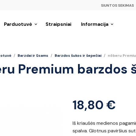
SIUNTOS SEKIMAS
Parduotuvė
Straipsniai
Informacija
otuvė
/
Barzdai ir ūsams
/
Barzdos šukos ir šepečiai
/
nõberu Premiu
ru Premium barzdos 
18,80
€
Iš kriaušės medienos pagamin
spalva. Glotnus paviršius su