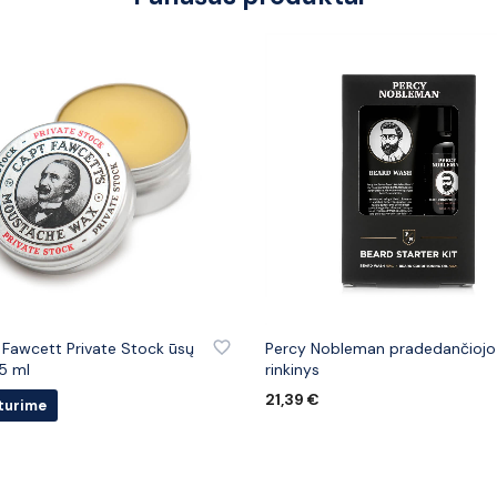
 PRIE PATINKANČIŲ PREKIŲ
PRIDĖTI PRIE PATINKANČIŲ PREK
 Fawcett Private Stock ūsų
Percy Nobleman pradedančiojo
15 ml
rinkinys
21,39
€
turime
Į KREPŠELĮ
U