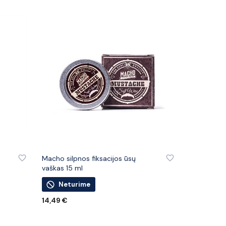
IŲ
PRIDĖTI PRIE PATINKANČIŲ PREKIŲ
Macho silpnos fiksacijos ūsų
vaškas 15 ml
Neturime
14,49
€
DAUGIAU