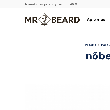
Nemokamas pristatymas nuo 45 €
Apie mus
Pradžia
/
Pardu
nõbe