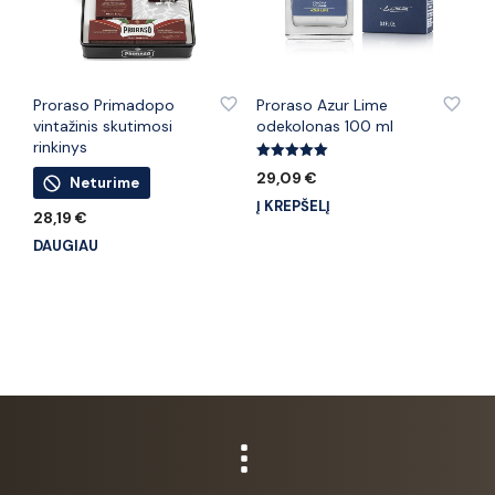
PRIDĖTI PRIE PATINKANČIŲ PREKIŲ
PRIDĖTI PRIE PATINKANČIŲ PREKIŲ
Proraso Primadopo
Proraso Azur Lime
vintažinis skutimosi
odekolonas 100 ml
rinkinys
Įvertinimas:
29,09
€
Neturime
5.00
iš 5
Į KREPŠELĮ
28,19
€
DAUGIAU