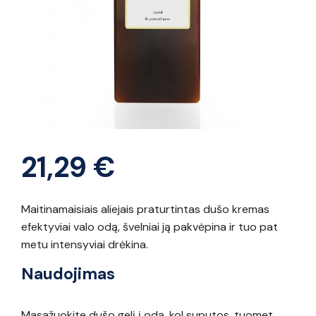
21,29
€
Maitinamaisiais aliejais praturtintas dušo kremas
efektyviai valo odą, švelniai ją pakvėpina ir tuo pat
metu intensyviai drėkina.
Naudojimas
Masažuokite dušo gelį į odą, kol suputos, tuomet