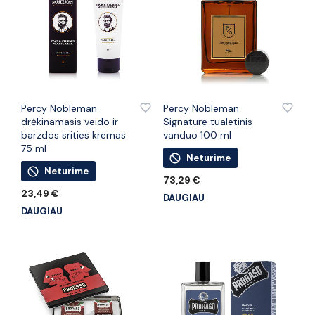
PRIDĖTI PRIE PATINKANČIŲ PREKIŲ
PRIDĖTI PRIE PATINKANČIŲ PREKIŲ
Percy Nobleman
Percy Nobleman
drėkinamasis veido ir
Signature tualetinis
barzdos srities kremas
vanduo 100 ml
75 ml
Neturime
Neturime
73,29
€
23,49
€
DAUGIAU
DAUGIAU