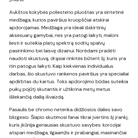
Aukštos kokybės poliesterio pluoštas yra sintetinė
medžiaga, kurios paviršius kruopščiai atskirai
apdorojamas. Medžiaga yra ideali išskirtinių
aksesuarų gamybai, nes yra patogi laikyti, maloni
liesti ir suteikia platų spektrą sodrių spalvų
pasirinkimo bei laisvę dizainui. Norėdami pradėti
naudoti skustuvą, drąsiai rinkitės būtent šį, kuris yra
itin patogus laikyti. Kaip kiekvienas individualus
darbas, šio skustuvo rankenos paviršius yra specialiai
apdirbtas du kartus. Toks apdorojimo būdas suteikia
puikų pojūtį skutantis ir užtikrina metų metus
išliekančią dailią išvaizdą.
Pasaulis be chromo netenka didžiosios dalies savo
blizgesio. Šlapio skutimosi fanai tikrai įvertins šį įrankį,
kuris įkūnija geriausias skustuvo savybes: korozijai
atspari medžiaga, ilgaamžis ir prabangiai, masinančiai