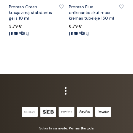
PRIDĖTI PRIE PATINKANČIŲ PREKIŲ
PRIDĖTI PRIE PATINKANČIŲ PREKIŲ
Proraso Green
Proraso Blue
kraujavimą stabdantis
drėkinantis skutimosi
gelis 10 ml
kremas tubelėje 150 ml
3,79
€
6,79
€
Į KREPŠELĮ
Į KREPŠELĮ
Sukurta su meile:
Ponas Barzda
.