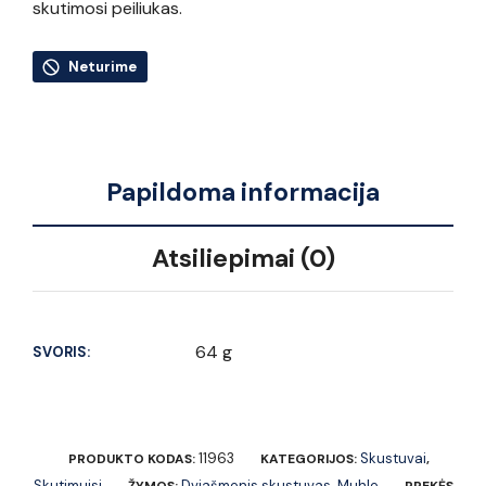
skutimosi peiliukas.
Neturime
Papildoma informacija
Atsiliepimai (0)
64 g
SVORIS:
11963
Skustuvai
PRODUKTO KODAS:
KATEGORIJOS:
,
Skutimuisi
Dviašmenis skustuvas
Muhle
ŽYMOS:
,
PREKĖS