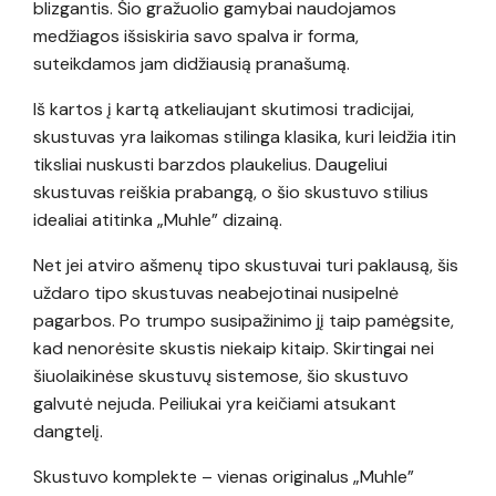
blizgantis. Šio gražuolio gamybai naudojamos
medžiagos išsiskiria savo spalva ir forma,
suteikdamos jam didžiausią pranašumą.
Iš kartos į kartą atkeliaujant skutimosi tradicijai,
skustuvas yra laikomas stilinga klasika, kuri leidžia itin
tiksliai nuskusti barzdos plaukelius. Daugeliui
skustuvas reiškia prabangą, o šio skustuvo stilius
idealiai atitinka „Muhle” dizainą.
Net jei atviro ašmenų tipo skustuvai turi paklausą, šis
uždaro tipo skustuvas neabejotinai nusipelnė
pagarbos. Po trumpo susipažinimo jį taip pamėgsite,
kad nenorėsite skustis niekaip kitaip. Skirtingai nei
šiuolaikinėse skustuvų sistemose, šio skustuvo
galvutė nejuda. Peiliukai yra keičiami atsukant
dangtelį.
Skustuvo komplekte – vienas originalus „Muhle”