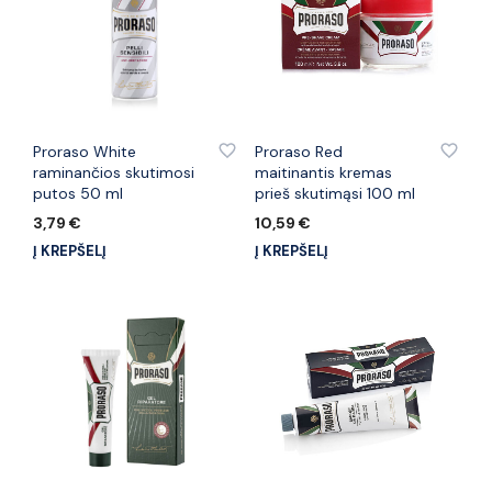
PRIDĖTI PRIE PATINKANČIŲ PREKIŲ
PRIDĖTI PRIE PATINKANČIŲ PREKIŲ
Proraso White
Proraso Red
raminančios skutimosi
maitinantis kremas
putos 50 ml
prieš skutimąsi 100 ml
3,79
€
10,59
€
Į KREPŠELĮ
Į KREPŠELĮ