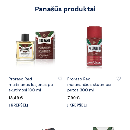
Panašūs produktai
PRIDĖTI PRIE PATINKANČIŲ PREKIŲ
PRIDĖTI PRIE PATINKANČIŲ PREKIŲ
Proraso Red
Proraso Red
maitinantis losjonas po
maitinančios skutimosi
skutimosi 100 ml
putos 300 ml
13,49
€
7,99
€
Į KREPŠELĮ
Į KREPŠELĮ