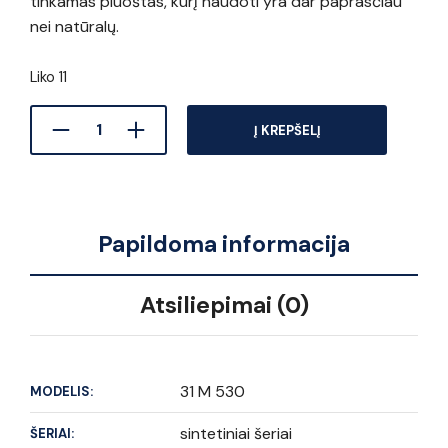
tinkamas pluoštas, kurį naudoti yra dar paprasčiau
nei natūralų.
Liko 11
Į KREPŠELĮ
Papildoma informacija
Atsiliepimai (0)
31 M 530
MODELIS:
sintetiniai šeriai
ŠERIAI: