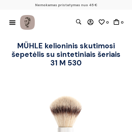
Nemokamas pristatymas nuo 45 €
0
0
MÜHLE kelioninis skutimosi
šepetėlis su sintetiniais šeriais
31 M 530