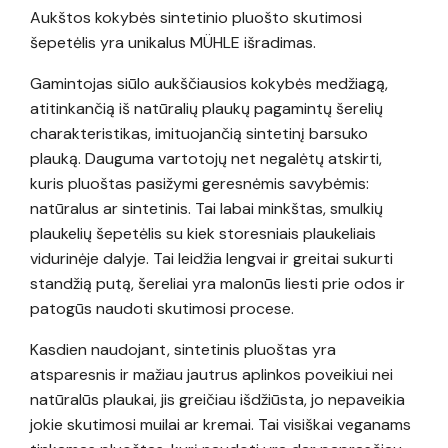
Aukštos kokybės sintetinio pluošto skutimosi
was:
is:
šepetėlis yra unikalus MÜHLE išradimas.
39,00 €.
35,10 €.
Gamintojas siūlo aukščiausios kokybės medžiagą,
atitinkančią iš natūralių plaukų pagamintų šerelių
charakteristikas, imituojančią sintetinį barsuko
plauką. Dauguma vartotojų net negalėtų atskirti,
kuris pluoštas pasižymi geresnėmis savybėmis:
natūralus ar sintetinis. Tai labai minkštas, smulkių
plaukelių šepetėlis su kiek storesniais plaukeliais
vidurinėje dalyje. Tai leidžia lengvai ir greitai sukurti
standžią putą, šereliai yra malonūs liesti prie odos ir
patogūs naudoti skutimosi procese.
Kasdien naudojant, sintetinis pluoštas yra
atsparesnis ir mažiau jautrus aplinkos poveikiui nei
natūralūs plaukai, jis greičiau išdžiūsta, jo nepaveikia
jokie skutimosi muilai ar kremai. Tai visiškai veganams