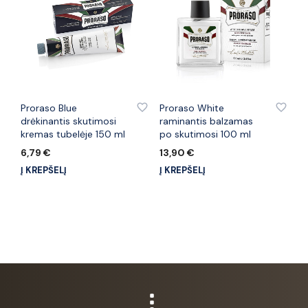
PRIDĖTI PRIE PATINKANČIŲ PREKIŲ
PRIDĖTI PRIE PATINKANČIŲ PREKIŲ
Proraso Blue
Proraso White
drėkinantis skutimosi
raminantis balzamas
kremas tubelėje 150 ml
po skutimosi 100 ml
6,79
€
13,90
€
Į KREPŠELĮ
Į KREPŠELĮ