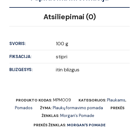
Atsiliepimai (0)
100 g
SVORIS:
stipri
FIKSACIJA:
itin blizgus
BLIZGESYS:
MPM009
Plaukams
PRODUKTO KODAS:
KATEGORIJOS:
,
Pomados
Plaukų formavimo pomada
ŽYMA:
PREKĖS
Morgan's Pomade
ŽENKLAS:
PREKĖS ŽENKLAS:
MORGAN'S POMADE