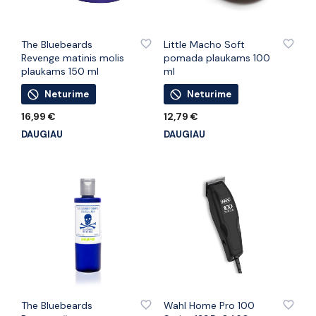
PRIDĖTI PRIE PATINKANČIŲ PREKIŲ
PRIDĖTI PRIE PATINKANČIŲ PREKIŲ
The Bluebeards
Little Macho Soft
Revenge matinis molis
pomada plaukams 100
plaukams 150 ml
ml
Neturime
Neturime
16,99
€
12,79
€
DAUGIAU
DAUGIAU
PRIDĖTI PRIE PATINKANČIŲ PREKIŲ
PRIDĖTI PRIE PATINKANČIŲ PREKIŲ
The Bluebeards
Wahl Home Pro 100