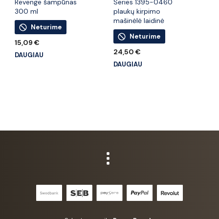
Revenge šampūnas
Series 1395-0460
300 ml
plaukų kirpimo
mašinėlė laidinė
Neturime
Neturime
15,09
€
24,50
€
DAUGIAU
DAUGIAU