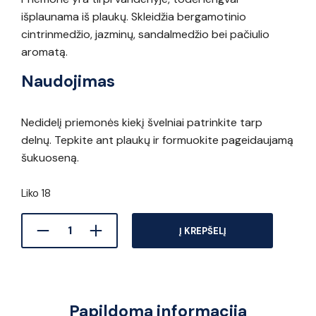
išplaunama iš plaukų. Skleidžia bergamotinio
cintrinmedžio, jazminų, sandalmedžio bei pačiulio
aromatą.
Naudojimas
Nedidelį priemonės kiekį švelniai patrinkite tarp
delnų. Tepkite ant plaukų ir formuokite pageidaujamą
šukuoseną.
Liko 18
Į KREPŠELĮ
Papildoma informacija