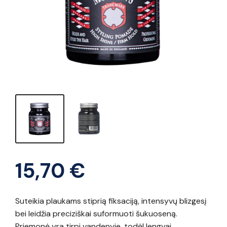
15,70
€
Suteikia plaukams stiprią fiksaciją, intensyvų blizgesį
bei leidžia preciziškai suformuoti šukuoseną.
Priemonė yra tirpi vandenyje, todėl lengvai