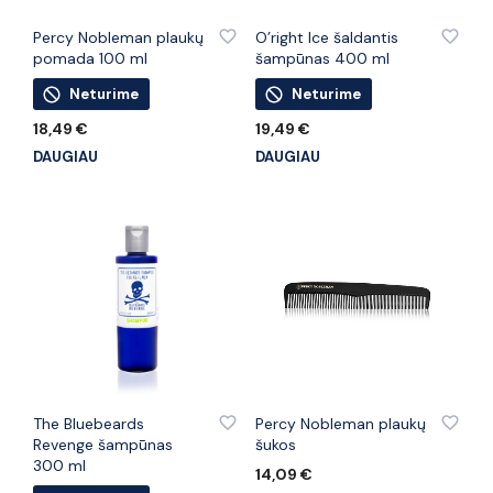
PRIDĖTI PRIE PATINKANČIŲ PREKIŲ
PRIDĖTI PRIE PATINKANČIŲ PREKIŲ
Percy Nobleman plaukų
O’right Ice šaldantis
pomada 100 ml
šampūnas 400 ml
Neturime
Neturime
18,49
€
19,49
€
DAUGIAU
DAUGIAU
PRIDĖTI PRIE PATINKANČIŲ PREKIŲ
PRIDĖTI PRIE PATINKANČIŲ PREKIŲ
The Bluebeards
Percy Nobleman plaukų
Revenge šampūnas
šukos
300 ml
14,09
€