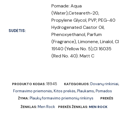
Pomade: Aqua
(Water),Ceteareth-20,
Propylene Glycol, PVP, PEG-40
Hydrogenated Castor Oil,
SUDĖTIS:
Phenoxyethanol, Parfum
(Fragrance), Limonene, Linalol, CI
19140 (Yellow No. 5),CI 16035
(Red No. 40). Matt C
18945
Dovanų rinkiniai
PRODUKTO KODAS:
KATEGORIJOS:
,
Formavimo priemonės
Kitos prekės
Plaukams
Pomados
,
,
,
Plaukų formavimo priemonių rinkinys
ŽYMA:
PREKĖS
Men Rock
ŽENKLAS:
PREKĖS ŽENKLAS:
MEN ROCK