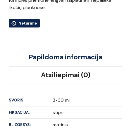
formulės priemonė lengvai išsiplauna ir nepalieka
likučių plaukuose.
Neturime
Papildoma informacija
Atsiliepimai (0)
3×30 ml
SVORIS:
stipri
FIKSACIJA:
matinis
BLIZGESYS: