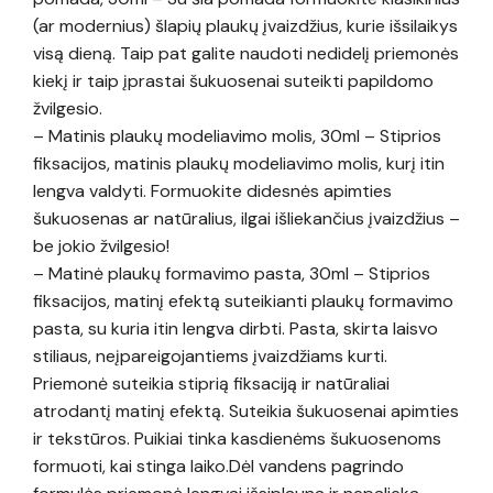
(ar modernius) šlapių plaukų įvaizdžius, kurie išsilaikys
visą dieną. Taip pat galite naudoti nedidelį priemonės
kiekį ir taip įprastai šukuosenai suteikti papildomo
žvilgesio.
– Matinis plaukų modeliavimo molis, 30ml – Stiprios
fiksacijos, matinis plaukų modeliavimo molis, kurį itin
lengva valdyti. Formuokite didesnės apimties
šukuosenas ar natūralius, ilgai išliekančius įvaizdžius –
be jokio žvilgesio!
– Matinė plaukų formavimo pasta, 30ml – Stiprios
fiksacijos, matinį efektą suteikianti plaukų formavimo
pasta, su kuria itin lengva dirbti. Pasta, skirta laisvo
stiliaus, neįpareigojantiems įvaizdžiams kurti.
Priemonė suteikia stiprią fiksaciją ir natūraliai
atrodantį matinį efektą. Suteikia šukuosenai apimties
ir tekstūros. Puikiai tinka kasdienėms šukuosenoms
formuoti, kai stinga laiko.Dėl vandens pagrindo