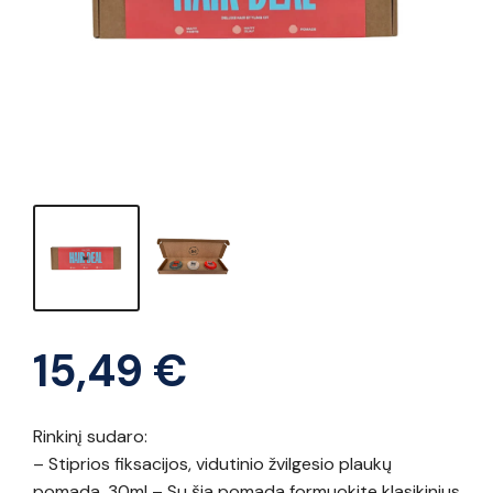
15,49
€
Rinkinį sudaro:
– Stiprios fiksacijos, vidutinio žvilgesio plaukų
pomada, 30ml – Su šia pomada formuokite klasikinius