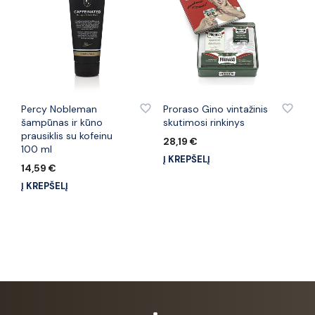
PRIDĖTI PRIE PATINKANČIŲ PREKIŲ
PRIDĖTI PRIE PATINKANČIŲ PREKIŲ
Percy Nobleman
Proraso Gino vintažinis
šampūnas ir kūno
skutimosi rinkinys
prausiklis su kofeinu
28,19
€
100 ml
Į KREPŠELĮ
14,59
€
Į KREPŠELĮ