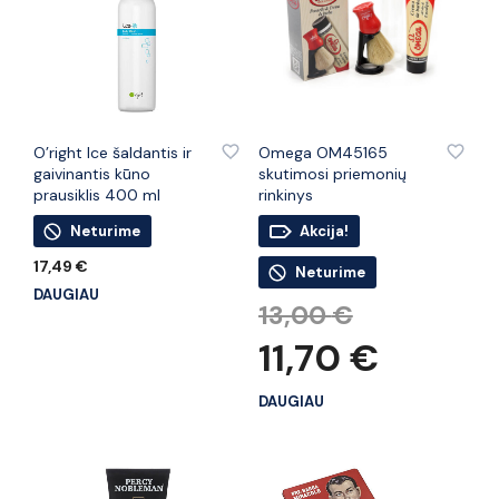
PRIDĖTI PRIE PATINKANČIŲ PREKIŲ
PRIDĖTI PRIE PATINKANČIŲ PREKIŲ
O’right Ice šaldantis ir
Omega OM45165
gaivinantis kūno
skutimosi priemonių
prausiklis 400 ml
rinkinys
Neturime
Akcija!
17,49
€
Neturime
DAUGIAU
Original
13,00
€
price
Current
11,70
€
was:
price
13,00 €.
is:
DAUGIAU
11,70 €.