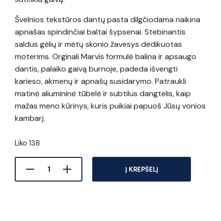
Švelnios tekstūros dantų pasta dilgčiodama naikina
apnašas spindinčiai baltai šypsenai. Stebinantis
saldus gėlių ir mėtų skonio žavesys dedikuotas
moterims. Orginali Marvis formulė balina ir apsaugo
dantis, palaiko gaivą burnoje, padeda išvengti
karieso, akmenų ir apnašų susidarymo. Patraukli
matinė aliumininė tūbelė ir subtilus dangtelis, kaip
mažas meno kūrinys, kuris puikiai papuoš Jūsų vonios
kambarį.
Liko 138
Į KREPŠELĮ