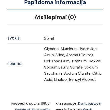
Papildoma informacija
Atsiliepimai (0)
25 ml
SVORIS:
Glycerin, Aluminum Hydroxide,
Aqua, Silica, Aroma (Flavor),
Cellulose Gum, Titanium Dioxide,
SUDĖTIS:
Sodium Lauryl Sulfate, Sodium
Saccharin, Sodium Citrate, Citric
Acid, Linalool, Benzyl Alcohol.
16878
Dantų pastos ir
PRODUKTO KODAS:
KATEGORIJOS:
šepetėliai
Kitos prekės
Marvis
,
PREKĖS ŽENKLAS: