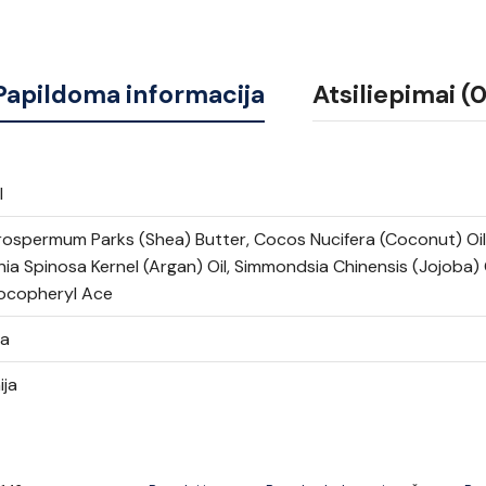
Papildoma informacija
Atsiliepimai (0
l
ospermum Parks (Shea) Butter, Cocos Nucifera (Coconut) Oil
ia Spinosa Kernel (Argan) Oil, Simmondsia Chinensis (Jojoba) Oi
Tocopheryl Ace
va
ija