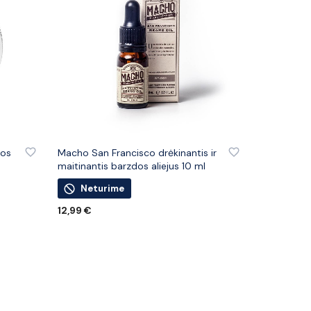
IŲ
PRIDĖTI PRIE PATINKANČIŲ PREKIŲ
dos
Macho San Francisco drėkinantis ir
maitinantis barzdos aliejus 10 ml
Neturime
12,99
€
DAUGIAU