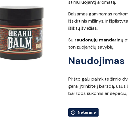
stimuliuojantį aromatą.
Balzamas gaminamas rankomis
išskirtinis mišinys, ir išpilsty
išliktų šviežias.
Su
raudonųjų mandarinų
et
tonizuojančių savybių.
Naudojimas
Piršto galu paimkite žirnio d
gerai įtrinkite į barzdą, ūsu
barzdos šukomis ar šepečiu, 
Neturime