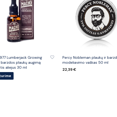
 PRIE PATINKANČIŲ PREKIŲ
PRIDĖTI PRIE PATINKANČIŲ PREK
977 Lumberjack Growing
Percy Nobleman plaukų ir barz
 barzdos plaukų augimą
modeliavimo vaškas 50 ml
tis aliejus 30 ml
22,39
€
turime
Į KREPŠELĮ
U