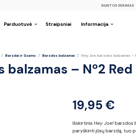
SIUNTOS SEKIMAS
Parduotuvė
Straipsniai
Informacija
/
Barzdai ir ūsams
/
Barzdos balzamai
/
Hey Joe barzdos balzamas – 
s balzamas – Nº2 Red
19,95
€
Išskirtinis
Hey Joe!
barzdos ba
paryškinti jūsų barzdą, tuo pa