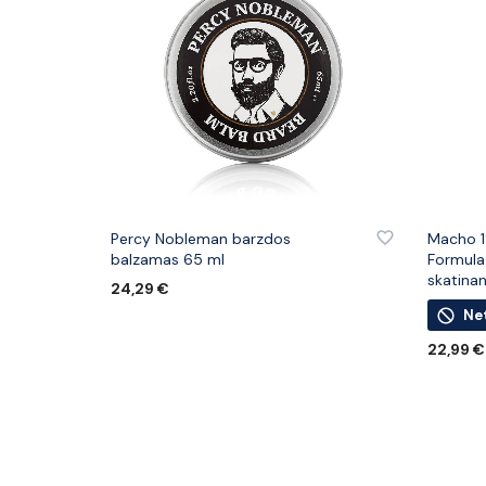
PRIDĖTI PRIE PATINKANČIŲ PREKIŲ
PRIDĖTI
Percy Nobleman barzdos
Macho 1
balzamas 65 ml
Formula
skatinan
24,29
€
Ne
Į KREPŠELĮ
22,99
€
DAUGIA