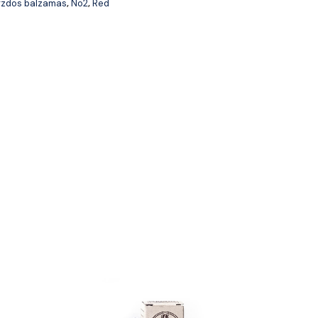
rzdos balzamas
No2
Red
,
,