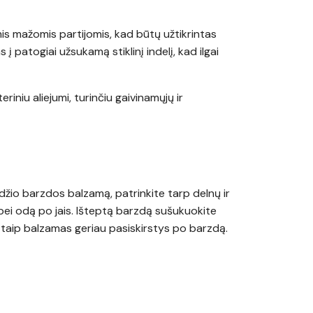
 mažomis partijomis, kad būtų užtikrintas
tas į patogiai užsukamą stiklinį indelį, kad ilgai
eriniu aliejumi, turinčiu gaivinamųjų ir
ydžio barzdos balzamą, patrinkite tarp delnų ir
s bei odą po jais. Išteptą barzdą sušukuokite
taip balzamas geriau pasiskirstys po barzdą.