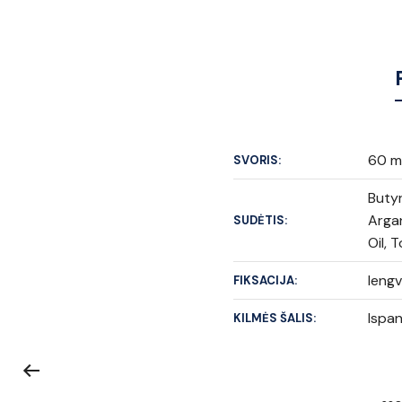
60 m
SVORIS:
Butyr
Argan
SUDĖTIS:
Oil, 
leng
FIKSACIJA:
Ispan
KILMĖS ŠALIS: