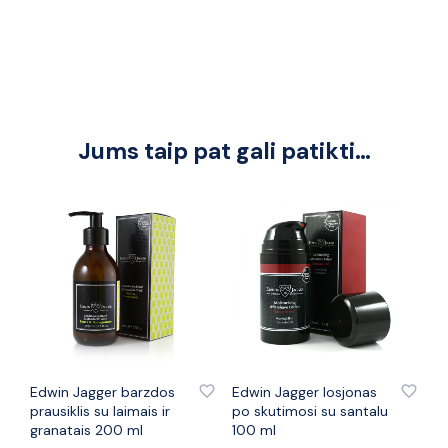
Jums taip pat gali patikti…
PRIDĖTI PRIE PATINKANČIŲ PREKIŲ
PRIDĖTI PRIE PATINKANČIŲ PREKIŲ
Edwin Jagger barzdos
Edwin Jagger losjonas
prausiklis su laimais ir
po skutimosi su santalu
granatais 200 ml
100 ml