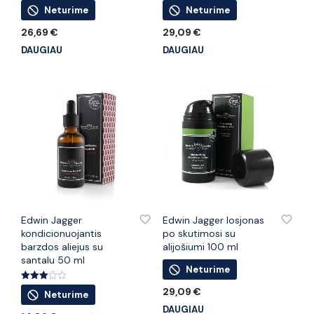
Neturime
Neturime
26,69
€
29,09
€
DAUGIAU
DAUGIAU
PRIDĖTI PRIE PATINKANČIŲ PREKIŲ
PRIDĖTI PRIE PATINKANČIŲ PREKIŲ
Edwin Jagger
Edwin Jagger losjonas
kondicionuojantis
po skutimosi su
barzdos aliejus su
alijošiumi 100 ml
santalu 50 ml
Neturime
Įvertini
29,09
€
Neturime
mas:
3.00
DAUGIAU
iš 5