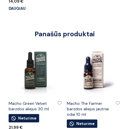
14,09
€
DAUGIAU
Panašūs produktai
PRIDĖTI PRIE PATINKANČIŲ PREKIŲ
PRIDĖTI PRIE PATINKANČIŲ PREKIŲ
Macho Green Velvet
Macho The Farmer
barzdos aliejus 30 ml
barzdos aliejus jautriai
odai 10 ml
Neturime
Neturime
21,99
€