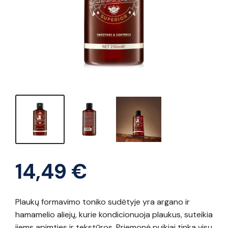
14,49
€
Plaukų formavimo toniko sudėtyje yra argano ir
hamamelio aliejų, kurie kondicionuoja plaukus, suteikia
jiems apimties ir tekstūros. Priemonė puikiai tinka visų