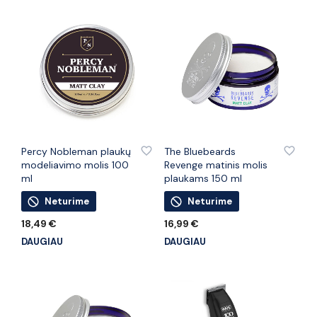
PRIDĖTI PRIE PATINKANČIŲ PREKIŲ
PRIDĖTI PRIE PATINKANČIŲ PREKIŲ
Percy Nobleman plaukų
The Bluebeards
modeliavimo molis 100
Revenge matinis molis
ml
plaukams 150 ml
Neturime
Neturime
18,49
€
16,99
€
DAUGIAU
DAUGIAU