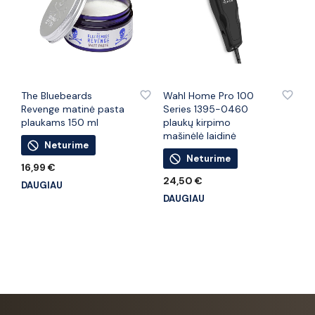
PRIDĖTI PRIE PATINKANČIŲ PREKIŲ
PRIDĖTI PRIE PATINKANČIŲ PREKIŲ
The Bluebeards
Wahl Home Pro 100
Revenge matinė pasta
Series 1395-0460
plaukams 150 ml
plaukų kirpimo
mašinėlė laidinė
Neturime
Neturime
16,99
€
24,50
€
DAUGIAU
DAUGIAU