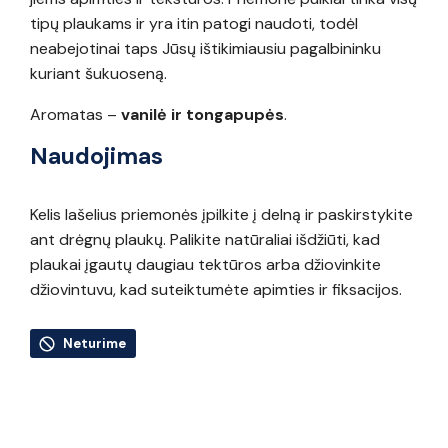
tipų plaukams ir yra itin patogi naudoti, todėl
neabejotinai taps Jūsų ištikimiausiu pagalbininku
kuriant šukuoseną.
Aromatas –
vanilė ir tongapupės
.
Naudojimas
Kelis lašelius priemonės įpilkite į delną ir paskirstykite
ant drėgnų plaukų. Palikite natūraliai išdžiūti, kad
plaukai įgautų daugiau tektūros arba džiovinkite
džiovintuvu, kad suteiktumėte apimties ir fiksacijos.
Neturime