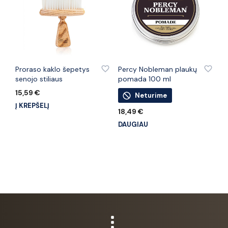
PRIDĖTI PRIE PATINKANČIŲ PREKIŲ
PRIDĖTI PRIE PATINKANČIŲ PREKIŲ
Proraso kaklo šepetys
Percy Nobleman plaukų
senojo stiliaus
pomada 100 ml
15,59
€
Neturime
Į KREPŠELĮ
18,49
€
DAUGIAU