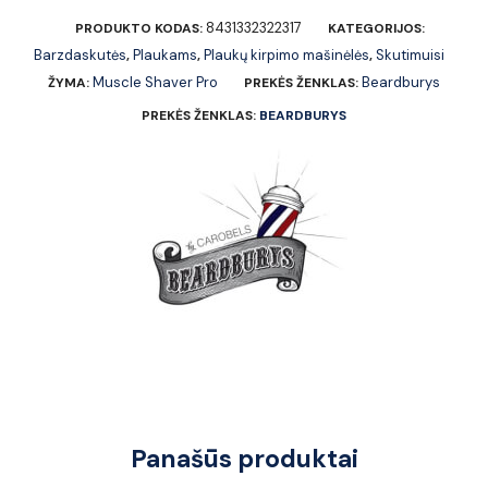
8431332322317
PRODUKTO KODAS:
KATEGORIJOS:
Barzdaskutės
Plaukams
Plaukų kirpimo mašinėlės
Skutimuisi
,
,
,
Muscle Shaver Pro
Beardburys
ŽYMA:
PREKĖS ŽENKLAS:
PREKĖS ŽENKLAS:
BEARDBURYS
Panašūs produktai