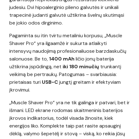
judesiu. Dvi hipoalerginio plieno galvutės ir unikali
trapecinė judanti galvutė užtikrina švelnų skutimąsi
be jokio odos dirginimo.
Pagaminta su itin tvirtu metaliniu korpusu, „Muscle
Shaver Pro“ yra ilgaamžė ir sukurta atlaikyti
intensyvų naudojimą profesionaliuose barzdaskučių
salonuose. Be to,
1400 mAh
ličio jonų baterija
užtikrina įspūdingą, net
iki 180 minučių
trunkantį
veikimą be pertraukų. Patogumas – svarbiausia:
prietaisas turi
USB-C
jungtį greitam ir efektyviam
įkrovimui.
„Muscle Shaver Pro“ yra ne tik galinga ir patvari, bet ir
išmani. LED ekrane rodomas skaitmeninis baterijos
įkrovos indikatorius, todėl visada žinosite, kiek
energijos liko. Komplekte taip pat rasite apsauginį
dėklą, valymo šepetėlį ir stovą – viską, ko reikia jūsų