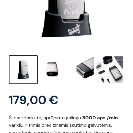
179,00
€
Ši barzdaskutė, aprūpinta galingu
8000 aps./min.
varikliu ir trimis precizinėmis skutimo galvutėmis,
garantuoja nepriekaištingus rezultatus kiekvienu