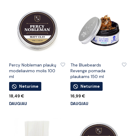
PRIDĖTI PRIE PATINKANČIŲ PREKIŲ
PRIDĖTI PRIE PATINKANČIŲ PREKIŲ
Percy Nobleman plaukų
The Bluebeards
modeliavimo molis 100
Revenge pomada
ml
plaukams 150 ml
Neturime
Neturime
18,49
€
16,99
€
DAUGIAU
DAUGIAU