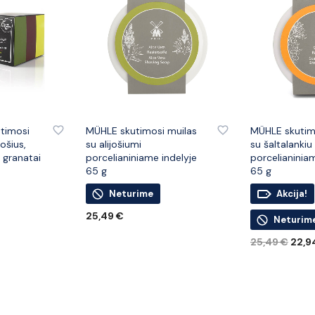
PRIDĖTI PRIE PATINKANČIŲ PREKIŲ
PRIDĖTI PRIE PATINKANČIŲ PREKIŲ
timosi
MÜHLE skutimosi muilas
MÜHLE skutim
jošius,
su alijošiumi
su šaltalankiu
r granatai
porcelianiniame indelyje
porcelianinia
65 g
65 g
Neturime
Akcija!
25,49
€
Neturim
DAUGIAU
Origi
25,49
€
22,9
pric
DAUGIAU
was:
25,4