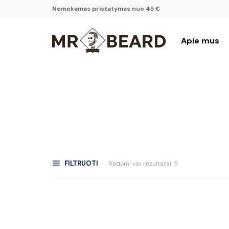
Nemokamas pristatymas nuo 45 €
Apie mus
FILTRUOTI
Rodomi visi rezultatai: 5