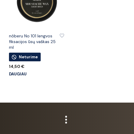
PRIDĖTI PRIE PATINKANČIŲ PREKIŲ
nõberu No 101 lengvos
fiksacijos ūsų vaškas 25
ml
Neturime
14,50
€
DAUGIAU