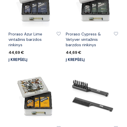
PRIDĖTI PRIE PATINKANČIŲ PREKIŲ
PRIDĖTI PRIE PATINKANČIŲ PREKIŲ
Proraso Azur Lime
Proraso Cypress &
vintažinis barzdos
Vetyver vintažinis
rinkinys
barzdos rinkinys
44,69
€
44,69
€
Į KREPŠELĮ
Į KREPŠELĮ
PRIDĖTI PRIE PATINKANČIŲ PREKIŲ
PRIDĖTI PRIE PATINKANČIŲ PREKIŲ