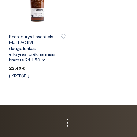
PRIDĖTI PRIE PATINKANČIŲ PREKIŲ
Beardburys Essentials
MULTIACTIVE
daugiafunkcis
eliksyras-drėkinamasis
kremas 24H 50 ml
22,49
€
Į KREPŠELĮ