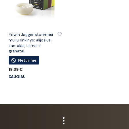
PRIDĖTI PRIE PATINKANČIŲ PREKIŲ
Edwin Jagger skutimosi
muilų rinkinys: alijošius,
santalas, laimai ir
granatai
Neturime
19,39
€
DAUGIAU