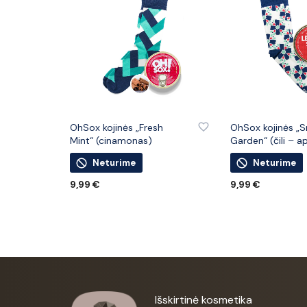
PRIDĖTI PRIE PATINKANČIŲ PREKIŲ
PRIDĖTI PRIE PATINKANČIŲ PREKIŲ
OhSox kojinės „Fresh
OhSox kojinės „
Mint“ (cinamonas)
Garden“ (čili – a
Neturime
Neturime
9,99
€
9,99
€
DAUGIAU
DAUGIAU
Išskirtinė kosmetika