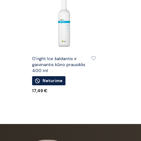
PRIDĖTI PRIE PATINKANČIŲ PREKIŲ
O’right Ice šaldantis ir
gaivinantis kūno prausiklis
400 ml
Neturime
17,49
€
DAUGIAU