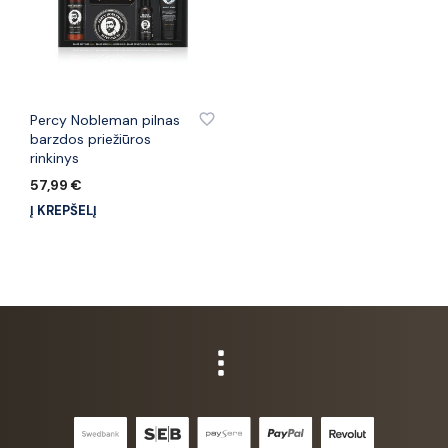
PRIDĖTI PRIE PATINKANČIŲ PREKIŲ
Percy Nobleman pilnas
barzdos priežiūros
rinkinys
57,99
€
Į KREPŠELĮ