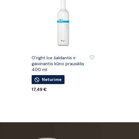
PRIDĖTI PRIE PATINKANČIŲ PREKIŲ
O’right Ice šaldantis ir
gaivinantis kūno prausiklis
400 ml
Neturime
17,49
€
DAUGIAU