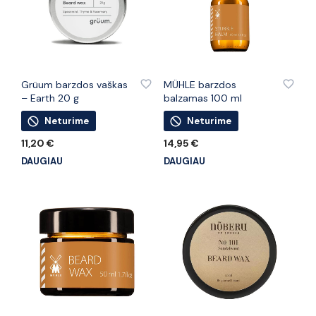
PRIDĖTI PRIE PATINKANČIŲ PREKIŲ
PRIDĖTI PRIE PATINKANČIŲ PREKIŲ
Grüum barzdos vaškas
MÜHLE barzdos
– Earth 20 g
balzamas 100 ml
Neturime
Neturime
11,20
€
14,95
€
DAUGIAU
DAUGIAU