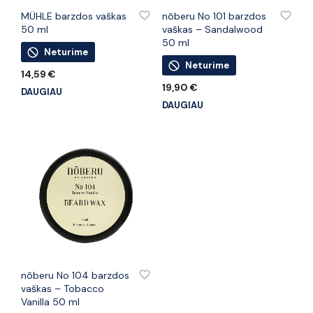
PRIDĖTI PRIE PATINKANČIŲ PREKIŲ
PRIDĖTI PRIE PATINKANČIŲ PREKIŲ
MÜHLE barzdos vaškas
nõberu No 101 barzdos
50 ml
vaškas – Sandalwood
50 ml
Neturime
Neturime
14,59
€
19,90
€
DAUGIAU
DAUGIAU
PRIDĖTI PRIE PATINKANČIŲ PREKIŲ
nõberu No 104 barzdos
vaškas – Tobacco
Vanilla 50 ml