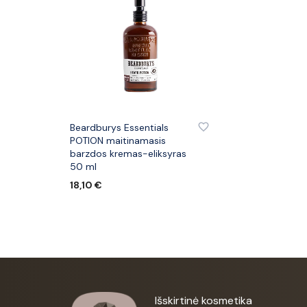
PRIDĖTI PRIE PATINKANČIŲ PREKIŲ
Beardburys Essentials
POTION maitinamasis
barzdos kremas-eliksyras
50 ml
18,10
€
Į KREPŠELĮ
Išskirtinė kosmetika